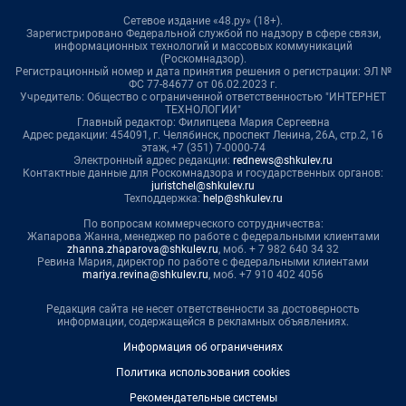
Сетевое издание «48.ру» (18+).
Зарегистрировано Федеральной службой по надзору в сфере связи,
информационных технологий и массовых коммуникаций
(Роскомнадзор).
Регистрационный номер и дата принятия решения о регистрации: ЭЛ №
ФС 77-84677 от 06.02.2023 г.
Учредитель: Общество с ограниченной ответственностью "ИНТЕРНЕТ
ТЕХНОЛОГИИ"
Главный редактор: Филипцева Мария Сергеевна
Адрес редакции: 454091, г. Челябинск, проспект Ленина, 26А, стр.2, 16
этаж, +7 (351) 7-0000-74
Электронный адрес редакции:
rednews@shkulev.ru
Контактные данные для Роскомнадзора и государственных органов:
juristchel@shkulev.ru
Техподдержка:
help@shkulev.ru
По вопросам коммерческого сотрудничества:
Жапарова Жанна, менеджер по работе с федеральными клиентами
zhanna.zhaparova@shkulev.ru
, моб. + 7 982 640 34 32
Ревина Мария, директор по работе с федеральными клиентами
mariya.revina@shkulev.ru
, моб. +7 910 402 4056
Редакция сайта не несет ответственности за достоверность
информации, содержащейся в рекламных объявлениях.
Информация об ограничениях
Политика использования cookies
Рекомендательные системы