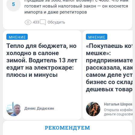
Продашь за 3000, налог возьмут с 4000. Что нам
5
готовит новый налоговый закон — он коснется
импорта и даже репетиторов
433
Обсудить
МНЕНИЕ
МНЕНИЕ
Тепло для бюджета, но
«Покупаешь кот
холодно в салоне
мешке»:
зимой. Водитель 13 лет
предпринимате
ездит на электрокаре:
рассказала, как
плюсы и минусы
самом деле уст
бизнес со скла
дешевых товар
Наталья Шорохо
Денис Дедюхин
Открыла кофейну
деньги соцразви
РЕКОМЕНДУЕМ