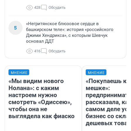
428
Обсудить
«Негритянское блюзовое сердце в
5
башкирском теле»: история «российского
Джими Хендрикса», с которым Шевчук
основал ДДТ
416
Обсудить
МНЕНИЕ
МНЕНИЕ
«Мы видим нового
«Покупаешь ко
Нолана»: с каким
мешке»:
настроем нужно
предпринимат
смотреть «Одиссею»,
рассказала, как
чтобы она не
самом деле ус
выглядела как фиаско
бизнес со скл
дешевых това