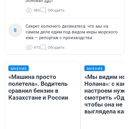
основал ДДТ
483
Обсудить
Секрет колючего деликатеса: что мы на
5
самом деле едим под видом икры морского
ежа — репортаж с производства
473
Обсудить
МНЕНИЕ
МНЕНИЕ
«Машина просто
«Мы видим нов
полетела». Водитель
Нолана»: с как
сравнил бензин в
настроем нужн
Казахстане и России
смотреть «Оди
чтобы она не
выглядела как