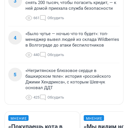
3
снять 200 тысяч, чтобы погасить кредит, — к
ней домой приехала служба безопасности
661
Обсудить
«Было чутье — ночью что-то будет»: топ-
4
менеджер вывел людей из склада Wildberries
в Волгограде до атаки беспилотников
440
Обсудить
«Негритянское блюзовое сердце в
5
башкирском теле»: история «российского
Джими Хендрикса», с которым Шевчук
основал ДДТ
425
Обсудить
МНЕНИЕ
МНЕНИЕ
«Покупаешь кота в
«Мы видим нов