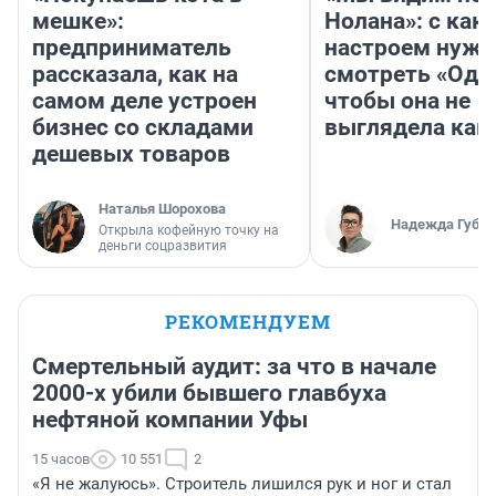
мешке»:
Нолана»: с как
предприниматель
настроем нужн
рассказала, как на
смотреть «Оди
самом деле устроен
чтобы она не
бизнес со складами
выглядела как
дешевых товаров
Наталья Шорохова
Надежда Губар
Открыла кофейную точку на
деньги соцразвития
РЕКОМЕНДУЕМ
Смертельный аудит: за что в начале
2000-х убили бывшего главбуха
нефтяной компании Уфы
15 часов
10 551
2
«Я не жалуюсь». Строитель лишился рук и ног и стал