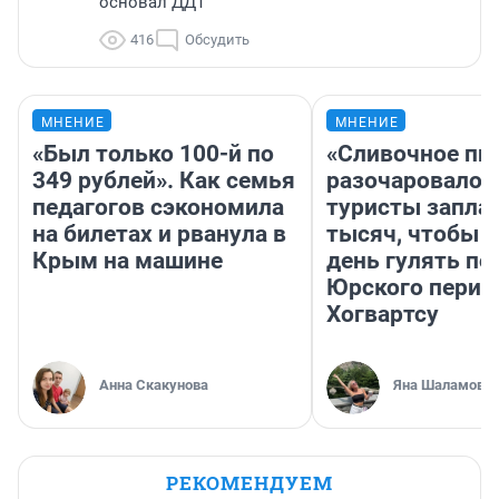
основал ДДТ
416
Обсудить
МНЕНИЕ
МНЕНИЕ
«Был только 100-й по
«Сливочное пи
349 рублей». Как семья
разочаровало»
педагогов сэкономила
туристы запла
на билетах и рванула в
тысяч, чтобы 
Крым на машине
день гулять по
Юрского перио
Хогвартсу
Анна Скакунова
Яна Шаламова
РЕКОМЕНДУЕМ