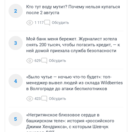
Кто тут воду мутит? Почему нельзя купаться
2
после 2 августа
1 117
Обсудить
Мой банк меня бережет. Журналист хотела
3
снять 200 тысяч, чтобы погасить кредит, — к
ней домой приехала служба безопасности
629
Обсудить
«Было чутье — ночью что-то будет»: топ-
4
менеджер вывел людей из склада Wildberries
в Волгограде до атаки беспилотников
423
Обсудить
«Негритянское блюзовое сердце в
5
башкирском теле»: история «российского
Джими Хендрикса», с которым Шевчук