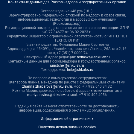
Контактные данные для Роскомнадзора и государственных органов
Сетевое издание «48.ру» (18+).
Зарегистрировано Федеральной службой по надзору в сфере связи,
информационных технологий и массовых коммуникаций
(Роскомнадзор).
Регистрационный номер и дата принятия решения о регистрации: ЭЛ №
ФС 77-84677 от 06.02.2023 г.
Учредитель: Общество с ограниченной ответственностью "ИНТЕРНЕТ
ТЕХНОЛОГИИ"
Главный редактор: Филипцева Мария Сергеевна
Адрес редакции: 454091, г. Челябинск, проспект Ленина, 26А, стр.2, 16
этаж, +7 (351) 7-0000-74
Электронный адрес редакции:
rednews@shkulev.ru
Контактные данные для Роскомнадзора и государственных органов:
juristchel@shkulev.ru
Техподдержка:
help@shkulev.ru
По вопросам коммерческого сотрудничества:
Жапарова Жанна, менеджер по работе с федеральными клиентами
zhanna.zhaparova@shkulev.ru
, моб. + 7 982 640 34 32
Ревина Мария, директор по работе с федеральными клиентами
mariya.revina@shkulev.ru
, моб. +7 910 402 4056
Редакция сайта не несет ответственности за достоверность
информации, содержащейся в рекламных объявлениях.
Информация об ограничениях
Политика использования cookies