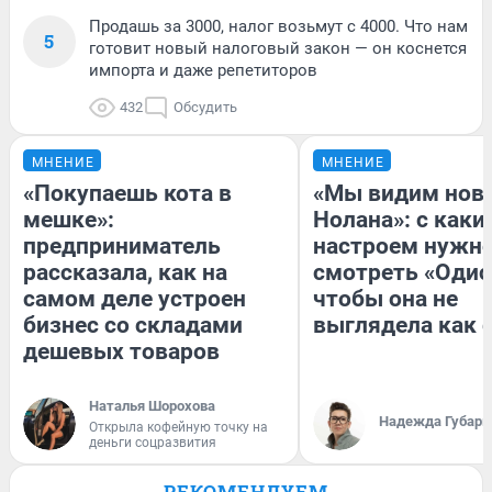
Продашь за 3000, налог возьмут с 4000. Что нам
5
готовит новый налоговый закон — он коснется
импорта и даже репетиторов
432
Обсудить
МНЕНИЕ
МНЕНИЕ
«Покупаешь кота в
«Мы видим нов
мешке»:
Нолана»: с каки
предприниматель
настроем нужн
рассказала, как на
смотреть «Одис
самом деле устроен
чтобы она не
бизнес со складами
выглядела как 
дешевых товаров
Наталья Шорохова
Надежда Губарь
Открыла кофейную точку на
деньги соцразвития
РЕКОМЕНДУЕМ