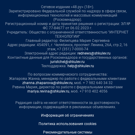
Сетевое издание «48.ру» (18+).
Зарегистрировано Федеральной службой по надзору в сфере связи,
информационных технологий и массовых коммуникаций
(Роскомнадзор).
Регистрационный номер и дата принятия решения о регистрации: ЭЛ №
ФС 77-84677 от 06.02.2023 г.
Учредитель: Общество с ограниченной ответственностью "ИНТЕРНЕТ
ТЕХНОЛОГИИ"
Главный редактор: Филипцева Мария Сергеевна
Адрес редакции: 454091, г. Челябинск, проспект Ленина, 26А, стр.2, 16
этаж, +7 (351) 7-0000-74
Электронный адрес редакции:
rednews@shkulev.ru
Контактные данные для Роскомнадзора и государственных органов:
juristchel@shkulev.ru
Техподдержка:
help@shkulev.ru
По вопросам коммерческого сотрудничества:
Жапарова Жанна, менеджер по работе с федеральными клиентами
zhanna.zhaparova@shkulev.ru
, моб. + 7 982 640 34 32
Ревина Мария, директор по работе с федеральными клиентами
mariya.revina@shkulev.ru
, моб. +7 910 402 4056
Редакция сайта не несет ответственности за достоверность
информации, содержащейся в рекламных объявлениях.
Информация об ограничениях
Политика использования cookies
Рекомендательные системы