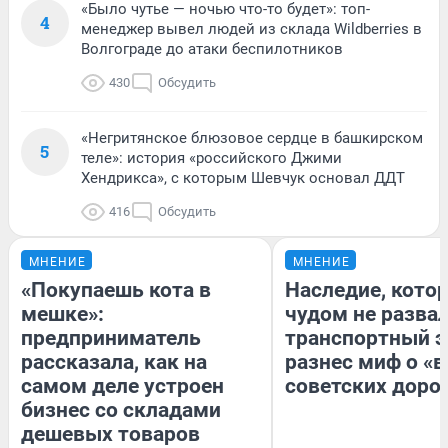
«Было чутье — ночью что-то будет»: топ-
4
менеджер вывел людей из склада Wildberries в
Волгограде до атаки беспилотников
430
Обсудить
«Негритянское блюзовое сердце в башкирском
5
теле»: история «российского Джими
Хендрикса», с которым Шевчук основал ДДТ
416
Обсудить
МНЕНИЕ
МНЕНИЕ
«Покупаешь кота в
Наследие, кото
мешке»:
чудом не разва
предприниматель
транспортный э
рассказала, как на
разнес миф о «
самом деле устроен
советских доро
бизнес со складами
дешевых товаров