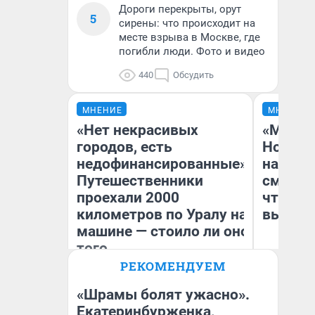
Дороги перекрыты, орут
5
сирены: что происходит на
месте взрыва в Москве, где
погибли люди. Фото и видео
440
Обсудить
МНЕНИЕ
МНЕНИЕ
«Нет некрасивых
«Мы ви
городов, есть
Нолана
недофинансированные».
настро
Путешественники
смотре
проехали 2000
чтобы 
километров по Уралу на
выгляд
машине — стоило ли оно
того
РЕКОМЕНДУЕМ
Екатерина Литкевич
На
«Шрамы болят ужасно».
Екатеринбурженка,