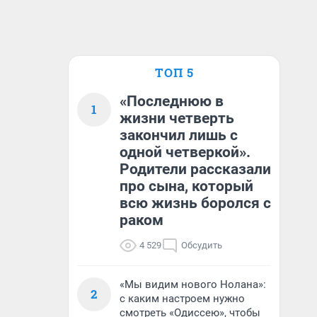
ТОП 5
«Последнюю в
1
жизни четверть
закончил лишь с
одной четверкой».
Родители рассказали
про сына, который
всю жизнь боролся с
раком
4 529
Обсудить
«Мы видим нового Нолана»:
2
с каким настроем нужно
смотреть «Одиссею», чтобы