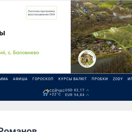
АММА
АФИША
ГОРОСКОП
КУРСЫ ВАЛЮТ
ПРОБКИ
ZODY
И
USD 82,17
СЕЙЧАС
+22°C
EUR 94,84
 Романов