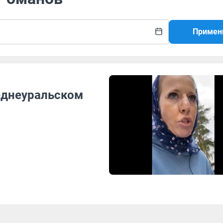
Примен
еднеуральском