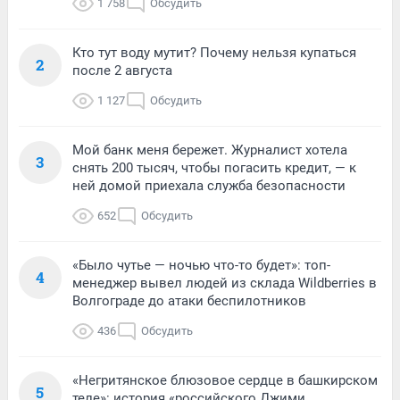
1 758
Обсудить
Кто тут воду мутит? Почему нельзя купаться
2
после 2 августа
1 127
Обсудить
Мой банк меня бережет. Журналист хотела
3
снять 200 тысяч, чтобы погасить кредит, — к
ней домой приехала служба безопасности
652
Обсудить
«Было чутье — ночью что-то будет»: топ-
4
менеджер вывел людей из склада Wildberries в
Волгограде до атаки беспилотников
436
Обсудить
«Негритянское блюзовое сердце в башкирском
5
теле»: история «российского Джими