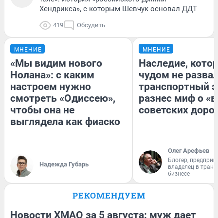
Хендрикса», с которым Шевчук основал ДДТ
419
Обсудить
МНЕНИЕ
МНЕНИЕ
«Мы видим нового
Наследие, кото
Нолана»: с каким
чудом не разва
настроем нужно
транспортный э
смотреть «Одиссею»,
разнес миф о «
чтобы она не
советских доро
выглядела как фиаско
Олег Арефьев
Блогер, предприн
Надежда Губарь
владелец в тран
бизнесе
РЕКОМЕНДУЕМ
Новости ХМАО за 5 августа: муж дает