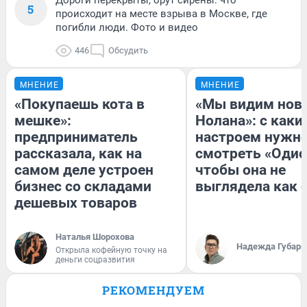
Дороги перекрыты, орут сирены: что
5
происходит на месте взрыва в Москве, где
погибли люди. Фото и видео
446
Обсудить
МНЕНИЕ
МНЕНИЕ
«Покупаешь кота в
«Мы видим нов
мешке»:
Нолана»: с каки
предприниматель
настроем нужн
рассказала, как на
смотреть «Одис
самом деле устроен
чтобы она не
бизнес со складами
выглядела как 
дешевых товаров
Наталья Шорохова
Надежда Губарь
Открыла кофейную точку на
деньги соцразвития
РЕКОМЕНДУЕМ