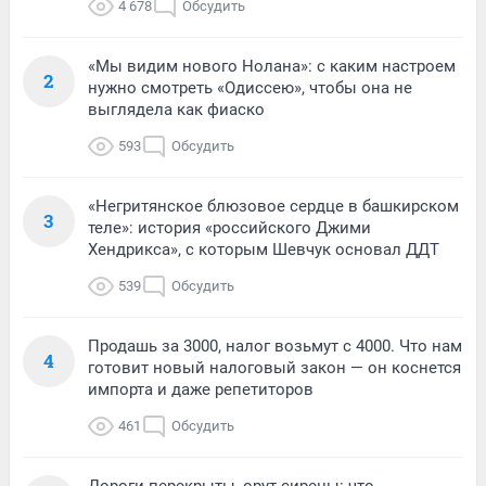
4 678
Обсудить
«Мы видим нового Нолана»: с каким настроем
2
нужно смотреть «Одиссею», чтобы она не
выглядела как фиаско
593
Обсудить
«Негритянское блюзовое сердце в башкирском
3
теле»: история «российского Джими
Хендрикса», с которым Шевчук основал ДДТ
539
Обсудить
Продашь за 3000, налог возьмут с 4000. Что нам
4
готовит новый налоговый закон — он коснется
импорта и даже репетиторов
461
Обсудить