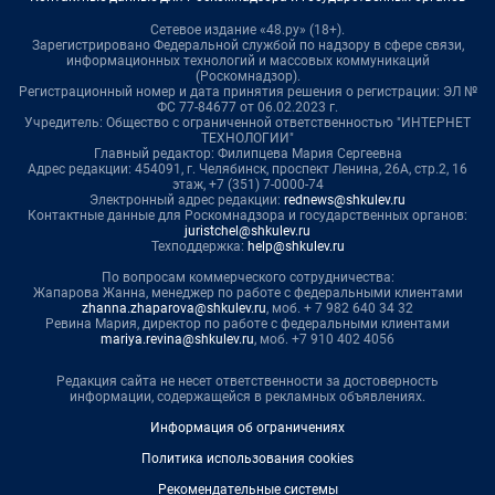
Сетевое издание «48.ру» (18+).
Зарегистрировано Федеральной службой по надзору в сфере связи,
информационных технологий и массовых коммуникаций
(Роскомнадзор).
Регистрационный номер и дата принятия решения о регистрации: ЭЛ №
ФС 77-84677 от 06.02.2023 г.
Учредитель: Общество с ограниченной ответственностью "ИНТЕРНЕТ
ТЕХНОЛОГИИ"
Главный редактор: Филипцева Мария Сергеевна
Адрес редакции: 454091, г. Челябинск, проспект Ленина, 26А, стр.2, 16
этаж, +7 (351) 7-0000-74
Электронный адрес редакции:
rednews@shkulev.ru
Контактные данные для Роскомнадзора и государственных органов:
juristchel@shkulev.ru
Техподдержка:
help@shkulev.ru
По вопросам коммерческого сотрудничества:
Жапарова Жанна, менеджер по работе с федеральными клиентами
zhanna.zhaparova@shkulev.ru
, моб. + 7 982 640 34 32
Ревина Мария, директор по работе с федеральными клиентами
mariya.revina@shkulev.ru
, моб. +7 910 402 4056
Редакция сайта не несет ответственности за достоверность
информации, содержащейся в рекламных объявлениях.
Информация об ограничениях
Политика использования cookies
Рекомендательные системы