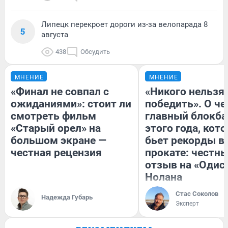
Липецк перекроет дороги из-за велопарада 8
5
августа
438
Обсудить
МНЕНИЕ
МНЕНИЕ
«Финал не совпал с
«Никого нельзя
ожиданиями»: стоит ли
победить». О ч
смотреть фильм
главный блокба
«Старый орел» на
этого года, кот
большом экране —
бьет рекорды в
честная рецензия
прокате: честн
отзыв на «Одис
Нолана
Стас Соколов
Надежда Губарь
Эксперт