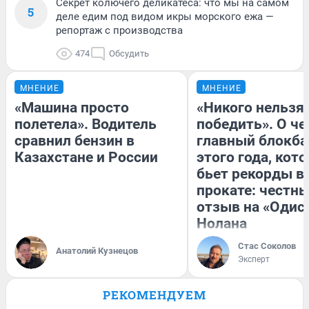
Секрет колючего деликатеса: что мы на самом
5
деле едим под видом икры морского ежа —
репортаж с производства
474
Обсудить
МНЕНИЕ
МНЕНИЕ
«Машина просто
«Никого нельзя
полетела». Водитель
победить». О ч
сравнил бензин в
главный блокба
Казахстане и России
этого года, кот
бьет рекорды в
прокате: честн
отзыв на «Одис
Нолана
Стас Соколов
Анатолий Кузнецов
Эксперт
РЕКОМЕНДУЕМ