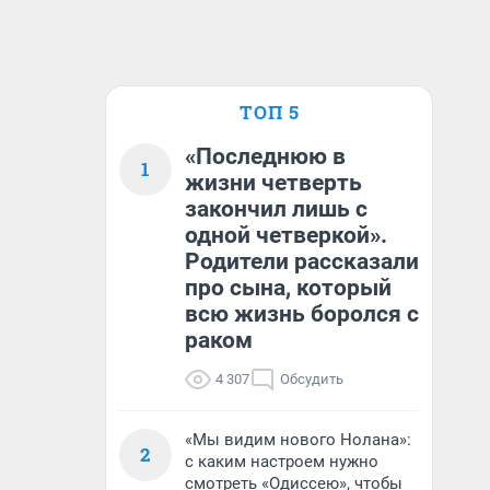
ТОП 5
«Последнюю в
1
жизни четверть
закончил лишь с
одной четверкой».
Родители рассказали
про сына, который
всю жизнь боролся с
раком
4 307
Обсудить
«Мы видим нового Нолана»:
2
с каким настроем нужно
смотреть «Одиссею», чтобы