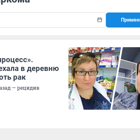
Примен
процесс».
ехала в деревню
оть рак
азад — рецидив