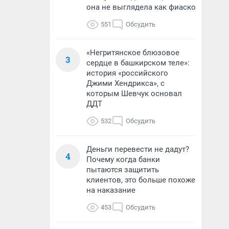
она не выглядела как фиаско
551
Обсудить
«Негритянское блюзовое
3
сердце в башкирском теле»:
история «российского
Джими Хендрикса», с
которым Шевчук основал
ДДТ
532
Обсудить
Деньги перевести не дадут?
4
Почему когда банки
пытаются защитить
клиентов, это больше похоже
на наказание
453
Обсудить