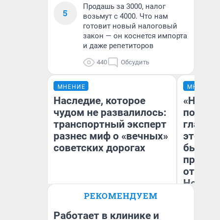
Продашь за 3000, налог
5
возьмут с 4000. Что нам
готовит новый налоговый
закон — он коснется импорта
и даже репетиторов
440
Обсудить
МНЕНИЕ
МНЕНИЕ
Наследие, которое
«Никог
чудом не развалилось:
победи
транспортный эксперт
главны
разнес миф о «вечных»
этого г
советских дорогах
бьет р
прокат
отзыв 
Нолана
Олег Арефьев
РЕКОМЕНДУЕМ
Блогер, предприниматель,
Ст
владелец в транспортном
Эк
бизнесе
Работает в клинике и