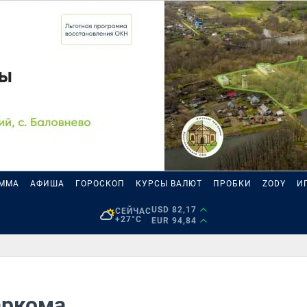
АММА
АФИША
ГОРОСКОП
КУРСЫ ВАЛЮТ
ПРОБКИ
ZODY
И
USD 82,17
СЕЙЧАС
+27°C
EUR 94,84
аркома