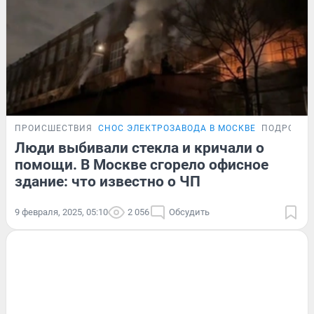
ПРОИСШЕСТВИЯ
СНОС ЭЛЕКТРОЗАВОДА В МОСКВЕ
ПОДРОБНО
Люди выбивали стекла и кричали о
помощи. В Москве сгорело офисное
здание: что известно о ЧП
9 февраля, 2025, 05:10
2 056
Обсудить