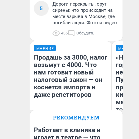
Дороги перекрыты, орут
5
сирены: что происходит на
месте взрыва в Москве, где
погибли люди. Фото и видео
436
Обсудить
МНЕНИЕ
МНЕНИЕ
Продашь за 3000, налог
«Нет н
возьмут с 4000. Что
городов
нам готовит новый
недофи
налоговый закон — он
Путеше
коснется импорта и
проеха
даже репетиторов
киломе
машине
того
РЕКОМЕНДУЕМ
Анастасия Завгородняя
Ек
Работает в клинике и
играет в театре — что