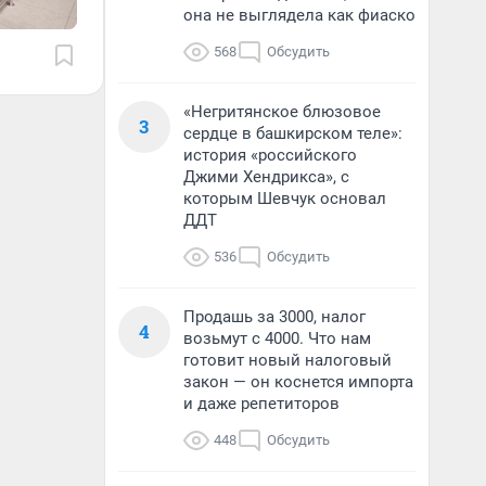
она не выглядела как фиаско
568
Обсудить
«Негритянское блюзовое
3
сердце в башкирском теле»:
история «российского
Джими Хендрикса», с
которым Шевчук основал
ДДТ
536
Обсудить
Продашь за 3000, налог
4
возьмут с 4000. Что нам
готовит новый налоговый
закон — он коснется импорта
и даже репетиторов
448
Обсудить