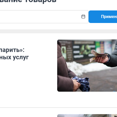
Примен
парить»:
ных услуг