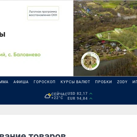
АММА
АФИША
ГОРОСКОП
КУРСЫ ВАЛЮТ
ПРОБКИ
ZODY
И
USD 82,17
СЕЙЧАС
+22°C
EUR 94,84
вание товаров