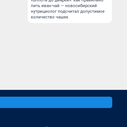
«Вплоть до диареи»: как правильно
пить иван-чай — новосибирский
нутрициолог подсчитал допустимое
количество чашек