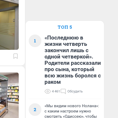
ТОП 5
«Последнюю в
1
жизни четверть
закончил лишь с
одной четверкой».
Родители рассказали
про сына, который
всю жизнь боролся с
раком
4 461
Обсудить
«Мы видим нового Нолана»:
2
с каким настроем нужно
смотреть «Одиссею», чтобы