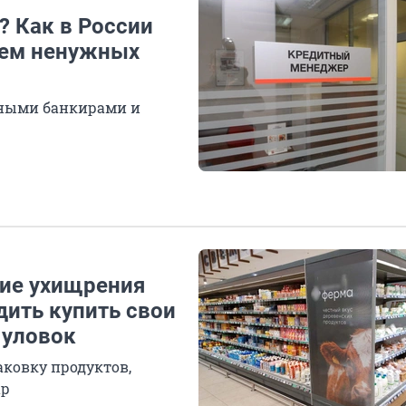
? Как в России
ием ненужных
тными банкирами и
кие ухищрения
дить купить свои
 уловок
аковку продуктов,
ар