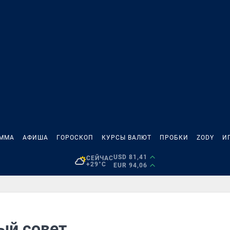
АММА
АФИША
ГОРОСКОП
КУРСЫ ВАЛЮТ
ПРОБКИ
ZODY
И
USD 81,41
СЕЙЧАС
+29°C
EUR 94,06
ый совет