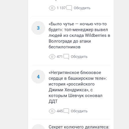
1 137
Обсудить
«Было чутье — ночью что-то
3
будет»: топ-менеджер вывел
людей из склада Wildberries в
Волгограде до атаки
беспилотников
471
Обсудить
«Негритянское блюзовое
4
сердце в башкирском теле»:
история «российского
Джими Хендрикса», с
которым Шевчук основал
ДДТ
445
Обсудить
Секрет колючего деликатеса: