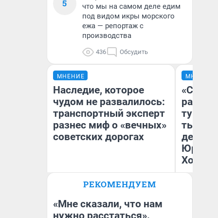
5
что мы на самом деле едим
под видом икры морского
ежа — репортаж с
производства
436
Обсудить
МНЕНИЕ
МНЕНИЕ
Наследие, которое
«Сливо
чудом не развалилось:
разоча
транспортный эксперт
турист
разнес миф о «вечных»
тысяч,
советских дорогах
день гу
Юрског
Хогвар
Олег Арефьев
РЕКОМЕНДУЕМ
Блогер, предприниматель,
Ян
владелец в транспортном
бизнесе
«Мне сказали, что нам
нужно расстаться».