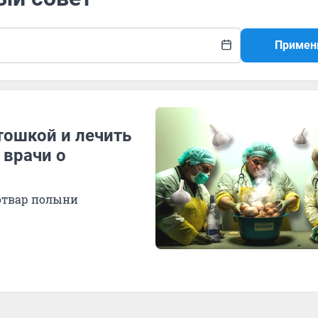
Примен
тошкой и лечить
 врачи о
 отвар полыни