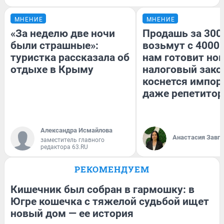
МНЕНИЕ
МНЕНИЕ
«За неделю две ночи
Продашь за 3000
были страшные»:
возьмут с 4000.
туристка рассказала об
нам готовит но
отдыхе в Крыму
налоговый зако
коснется импор
даже репетитор
Александра Исмайлова
Анастасия Завг
заместитель главного
редактора 63.RU
РЕКОМЕНДУЕМ
Кишечник был собран в гармошку: в
Югре кошечка с тяжелой судьбой ищет
новый дом — ее история