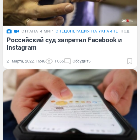
СТРАНА И МИР
СПЕЦОПЕРАЦИЯ НА УКРАИНЕ
ПОДРОБ
Российский суд запретил Facebook и
Instagram
21 марта, 2022, 16:48
1 065
Обсудить