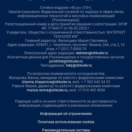
Сетевое издание «48.ру» (18+).
Зарегистрировано Федеральной службой по надзору в сфере связи,
информационных технологий и массовых коммуникаций
(Роскомнадзор).
Регистрационный номер и дата принятия решения о регистрации: ЭЛ №
ФС 77-84677 от 06.02.2023 г.
Учредитель: Общество с ограниченной ответственностью "ИНТЕРНЕТ
ТЕХНОЛОГИИ"
Главный редактор: Филипцева Мария Сергеевна
Адрес редакции: 454091, г. Челябинск, проспект Ленина, 26А, стр.2, 16
этаж, +7 (351) 7-0000-74
Электронный адрес редакции:
rednews@shkulev.ru
Контактные данные для Роскомнадзора и государственных органов:
juristchel@shkulev.ru
Техподдержка:
help@shkulev.ru
По вопросам коммерческого сотрудничества:
Жапарова Жанна, менеджер по работе с федеральными клиентами
zhanna.zhaparova@shkulev.ru
, моб. + 7 982 640 34 32
Ревина Мария, директор по работе с федеральными клиентами
mariya.revina@shkulev.ru
, моб. +7 910 402 4056
Редакция сайта не несет ответственности за достоверность
информации, содержащейся в рекламных объявлениях.
Информация об ограничениях
Политика использования cookies
Рекомендательные системы