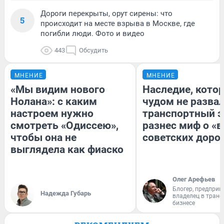
Дороги перекрыты, орут сирены: что
5
происходит на месте взрыва в Москве, где
погибли люди. Фото и видео
443
Обсудить
МНЕНИЕ
МНЕНИЕ
«Мы видим нового
Наследие, кото
Нолана»: с каким
чудом не разва
настроем нужно
транспортный э
смотреть «Одиссею»,
разнес миф о «
чтобы она не
советских доро
выглядела как фиаско
Олег Арефьев
Блогер, предприн
Надежда Губарь
владелец в тран
бизнесе