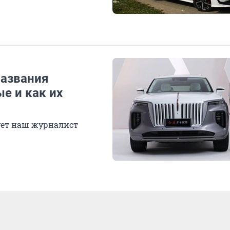
названия
е и как их
етует наш журналист