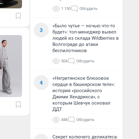
1 150
Обсудить
«Было чутье — ночью что-то
3
будет»: топ-менеджер вывел
людей из склада Wildberries в
Волгограде до атаки
беспилотников
504
Обсудить
«Негритянское блюзовое
4
сердце в башкирском теле»:
история «российского
Джими Хендрикса», с
которым Шевчук основал
ДДТ
488
Обсудить
Секрет колючего деликатеса: