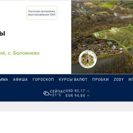
АММА
АФИША
ГОРОСКОП
КУРСЫ ВАЛЮТ
ПРОБКИ
ZODY
И
USD 82,17
СЕЙЧАС
+21°C
EUR 94,84