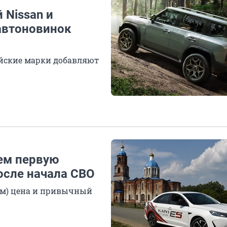
 Nissan и
 автоновинок
айские марки добавляют
ем первую
осле начала СВО
ам) цена и привычный