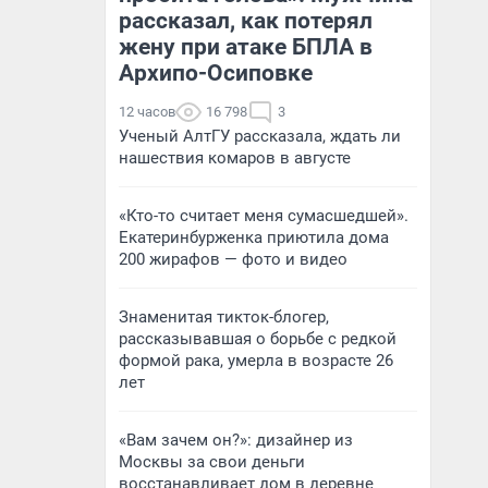
рассказал, как потерял
жену при атаке БПЛА в
Архипо-Осиповке
12 часов
16 798
3
Ученый АлтГУ рассказала, ждать ли
нашествия комаров в августе
«Кто-то считает меня сумасшедшей».
Екатеринбурженка приютила дома
200 жирафов — фото и видео
Знаменитая тикток-блогер,
рассказывавшая о борьбе с редкой
формой рака, умерла в возрасте 26
лет
«Вам зачем он?»: дизайнер из
Москвы за свои деньги
восстанавливает дом в деревне