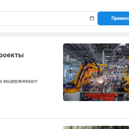
Примен
Проекты
гда выдерживают