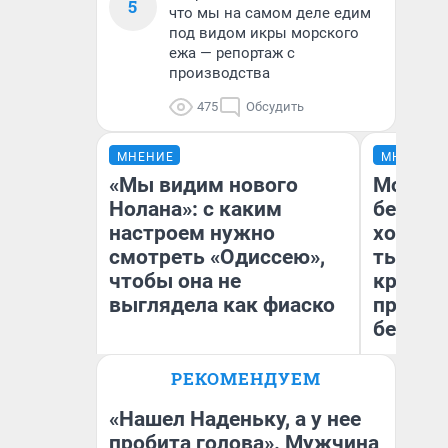
5
что мы на самом деле едим
под видом икры морского
ежа — репортаж с
производства
475
Обсудить
МНЕНИЕ
МНЕНИЕ
«Мы видим нового
Мой ба
Нолана»: с каким
береже
настроем нужно
хотела 
смотреть «Одиссею»,
тысяч,
чтобы она не
кредит,
выглядела как фиаско
приеха
безопа
РЕКОМЕНДУЕМ
Кс
Надежда Губарь
Ав
«Нашел Наденьку, а у нее
пробита голова». Мужчина