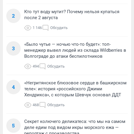
Кто тут воду мутит? Почему нельзя купаться
2
после 2 августа
1 146
Обсудить
«Было чутье — ночью что-то будет»: топ-
3
менеджер вывел людей из склада Wildberries в
Волгограде до атаки беспилотников
494
Обсудить
«Негритянское блюзовое сердце в башкирском
4
теле»: история «российского Джими
Хендрикса», с которым Шевчук основал ДДТ
468
Обсудить
Секрет колючего деликатеса: что мы на самом
5
деле едим под видом икры морского ежа —
репортаж с производства