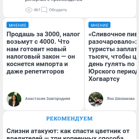
461
Обсудить
МНЕНИЕ
МНЕНИЕ
Продашь за 3000, налог
«Сливочное пив
возьмут с 4000. Что
разочаровало»:
нам готовит новый
туристы заплат
налоговый закон — он
тысяч, чтобы ц
коснется импорта и
день гулять по 
даже репетиторов
Юрского период
Хогвартсу
Анастасия Завгородняя
Яна Шаламова
РЕКОМЕНДУЕМ
Слизни атакуют: как спасти цветник от
вредителей — три копеечных способа