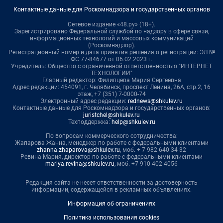
Контактные данные для Роскомнадзора и государственных органов
Сетевое издание «48.ру» (18+).
Зарегистрировано Федеральной службой по надзору в сфере связи,
информационных технологий и массовых коммуникаций
(Роскомнадзор).
Регистрационный номер и дата принятия решения о регистрации: ЭЛ №
ФС 77-84677 от 06.02.2023 г.
Учредитель: Общество с ограниченной ответственностью "ИНТЕРНЕТ
ТЕХНОЛОГИИ"
Главный редактор: Филипцева Мария Сергеевна
Адрес редакции: 454091, г. Челябинск, проспект Ленина, 26А, стр.2, 16
этаж, +7 (351) 7-0000-74
Электронный адрес редакции:
rednews@shkulev.ru
Контактные данные для Роскомнадзора и государственных органов:
juristchel@shkulev.ru
Техподдержка:
help@shkulev.ru
По вопросам коммерческого сотрудничества:
Жапарова Жанна, менеджер по работе с федеральными клиентами
zhanna.zhaparova@shkulev.ru
, моб. + 7 982 640 34 32
Ревина Мария, директор по работе с федеральными клиентами
mariya.revina@shkulev.ru
, моб. +7 910 402 4056
Редакция сайта не несет ответственности за достоверность
информации, содержащейся в рекламных объявлениях.
Информация об ограничениях
Политика использования cookies