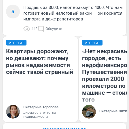
Продашь за 3000, налог возьмут с 4000. Что нам
5
готовит новый налоговый закон — он коснется
импорта и даже репетиторов
442
Обсудить
МНЕНИЕ
МНЕНИЕ
Квартиры дорожают,
«Нет некрасивы
но дешевеют: почему
городов, есть
рынок недвижимости
недофинансиро
сейчас такой странный
Путешественни
проехали 2000
километров по 
машине — стоил
того
Екатерина Торопова
Екатерина Литк
директор агентства
недвижимости