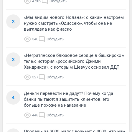
4 202
Обсудить
«Мы видим нового Нолана»: с каким настроем
2
нужно смотреть «Одиссею», чтобы она не
выглядела как фиаско
540
Обсудить
«Негритянское блюзовое сердце в башкирском
3
теле»: история «российского Джими
Хендрикса», с которым Шевчук основал ДДТ
527
Обсудить
Деньги перевести не дадут? Почему когда
4
банки пытаются защитить клиентов, это
больше похоже на наказание
448
Обсудить
Продашь за 3000, налог возьмут с 4000. Что нам