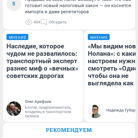
5
готовит новый налоговый закон — он коснется
импорта и даже репетиторов
434
Обсудить
МНЕНИЕ
МНЕНИЕ
Наследие, которое
«Мы видим нов
чудом не развалилось:
Нолана»: с каки
транспортный эксперт
настроем нужн
разнес миф о «вечных»
смотреть «Одис
советских дорогах
чтобы она не
выглядела как 
Олег Арефьев
Блогер, предприниматель,
Надежда Губарь
владелец в транспортном
бизнесе
РЕКОМЕНДУЕМ