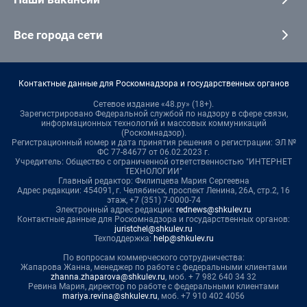
Все города сети
Контактные данные для Роскомнадзора и государственных органов
Сетевое издание «48.ру» (18+).
Зарегистрировано Федеральной службой по надзору в сфере связи,
информационных технологий и массовых коммуникаций
(Роскомнадзор).
Регистрационный номер и дата принятия решения о регистрации: ЭЛ №
ФС 77-84677 от 06.02.2023 г.
Учредитель: Общество с ограниченной ответственностью "ИНТЕРНЕТ
ТЕХНОЛОГИИ"
Главный редактор: Филипцева Мария Сергеевна
Адрес редакции: 454091, г. Челябинск, проспект Ленина, 26А, стр.2, 16
этаж, +7 (351) 7-0000-74
Электронный адрес редакции:
rednews@shkulev.ru
Контактные данные для Роскомнадзора и государственных органов:
juristchel@shkulev.ru
Техподдержка:
help@shkulev.ru
По вопросам коммерческого сотрудничества:
Жапарова Жанна, менеджер по работе с федеральными клиентами
zhanna.zhaparova@shkulev.ru
, моб. + 7 982 640 34 32
Ревина Мария, директор по работе с федеральными клиентами
mariya.revina@shkulev.ru
, моб. +7 910 402 4056