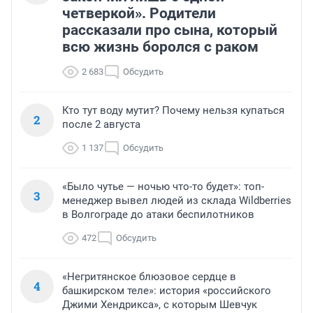
четверкой». Родители
рассказали про сына, который
всю жизнь боролся с раком
2 683
Обсудить
Кто тут воду мутит? Почему нельзя купаться
2
после 2 августа
1 137
Обсудить
«Было чутье — ночью что-то будет»: топ-
3
менеджер вывел людей из склада Wildberries
в Волгограде до атаки беспилотников
472
Обсудить
«Негритянское блюзовое сердце в
4
башкирском теле»: история «российского
Джими Хендрикса», с которым Шевчук