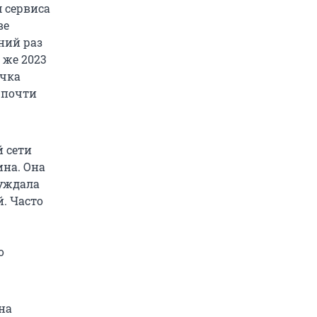
 сервиса
ве
ний раз
 же 2023
учка
 почти
 сети
на. Она
суждала
. Часто
о
на