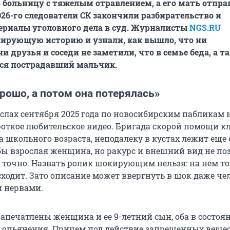
в больницу с тяжелым отравлением, а его мать отпра
026-го
следователи СК закончили разбирательство и
ериалы уголовного дела в суд. Журналисты
NGS.RU
ирующую историю и узнали, как вышло, что ни
и друзья и соседи не заметили, что в семье беда, а т
тся пострадавший мальчик.
рошо, а потом она потерялась»
слах сентября 2025 года по новосибирским пабликам 
роткое любительское видео. Бригада скорой помощи кл
а школьного возраста, неподалеку в кустах лежит еще
 бы взрослая женщина, но ракурс и внешний вид не по
ь точно. Назвать ролик шокирующим нельзя: на нем т
ходит. Зато описание может ввергнуть в шок даже чел
 нервами.
запечатлены женщина и ее 9-летний сын, оба в состоя
 опьянения. Причем под действие запрещенных веще