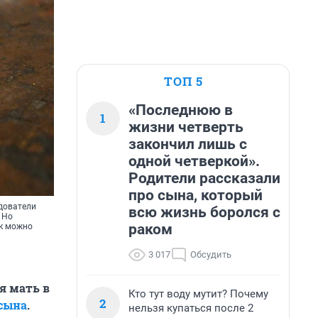
ТОП 5
«Последнюю в
1
жизни четверть
закончил лишь с
одной четверкой».
Родители рассказали
про сына, который
едователи
всю жизнь боролся с
 Но
раком
ак можно
3 017
Обсудить
я мать в
Кто тут воду мутит? Почему
2
 сына
.
нельзя купаться после 2