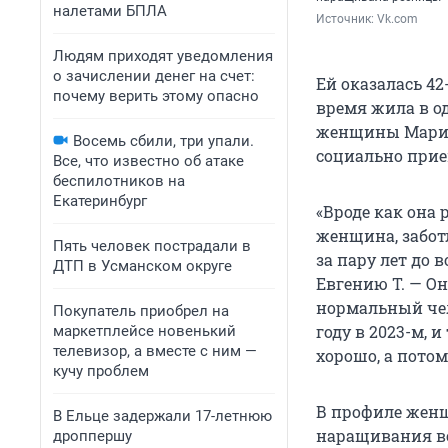
налетами БПЛА
Источник: 
Vk.com
Людям приходят уведомления
о зачислении денег на счет:
Ей оказалась 4
почему верить этому опасно
время жила в о
женщины Мария 
Восемь сбили, три упали.
социально при
Все, что известно об атаке
беспилотников на
Екатеринбург
«Вроде как она
женщина, забот
Пять человек пострадали в
за пару лет до 
ДТП в Усманском округе
Евгению Т. — О
нормальный чел
Покупатель приобрел на
году в 2023-м, 
маркетплейсе новенький
телевизор, а вместе с ним —
хорошо, а потом
кучу проблем
В профиле женщ
В Ельце задержали 17-летнюю
наращивания вол
дроппершу