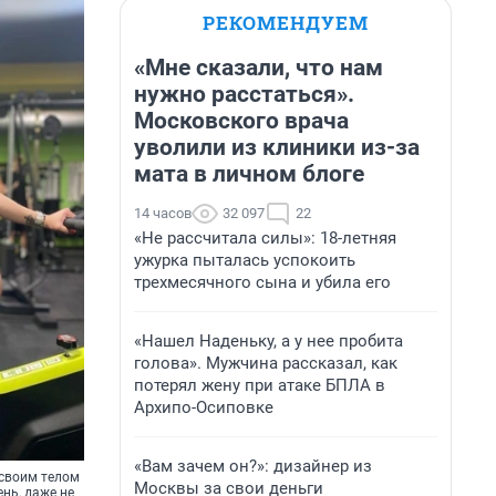
РЕКОМЕНДУЕМ
«Мне сказали, что нам
нужно расстаться».
Московского врача
уволили из клиники из-за
мата в личном блоге
14 часов
32 097
22
«Не рассчитала силы»: 18-летняя
ужурка пыталась успокоить
трехмесячного сына и убила его
«Нашел Наденьку, а у нее пробита
голова». Мужчина рассказал, как
потерял жену при атаке БПЛА в
Архипо-Осиповке
«Вам зачем он?»: дизайнер из
 своим телом
Москвы за свои деньги
ень, даже не