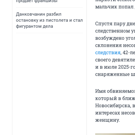
продает франшизы
мальчик попал 
Данковчанин разбил
остановку из пистолета и стал
Спустя пару дн
фигурантом дела
следственном у
возбуждено уго
склонения несо
следствия
, 42-
своего девятил
и в июле 2025-
снаряженные шп
Имя обвиняемой 
который в ближ
Новосибирска, в
интересах несо
женщину.