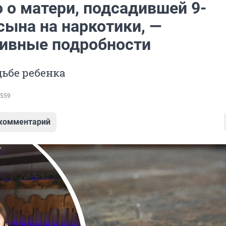
 о матери, подсадившей 9-
сына на наркотики, —
ивные подробности
дьбе ребенка
559
 комментарий