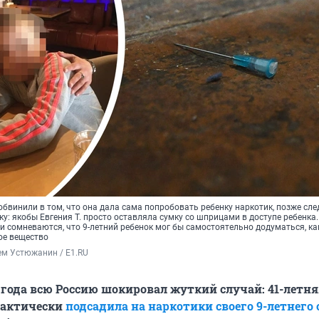
бвинили в том, что она дала сама попробовать ребенку наркотик, позже сл
: якобы Евгения Т. просто оставляла сумку со шприцами в доступе ребенка.
и сомневаются, что 9-летний ребенок мог бы самостоятельно додуматься, к
ое вещество
ем Устюжанин / E1.RU
5 года всю Россию шокировал жуткий случай: 41-летня
фактически
подсадила на наркотики своего 9-летнего