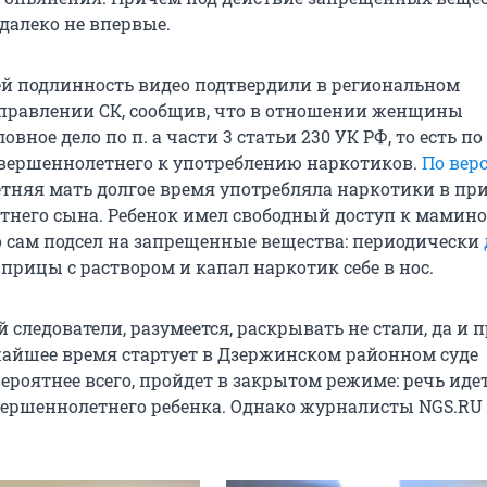
далеко не впервые.
ей подлинность видео подтвердили в региональном
правлении СК, сообщив, что в отношении женщины
ловное дело по
п. а части 3 статьи 230 УК РФ
, то есть п
вершеннолетнего к употреблению наркотиков.
По вер
летняя мать долгое время употребляла наркотики в пр
етнего сына. Ребенок имел свободный доступ к мамин
го сам подсел на запрещенные вещества: периодически
рицы с раствором и капал наркотик себе в нос.
следователи, разумеется, раскрывать не стали, да и п
айшее время стартует в Дзержинском районном суде
ероятнее всего, пройдет в закрытом режиме: речь идет
вершеннолетнего ребенка. Однако журналисты NGS.R