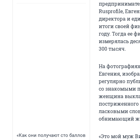
предпринимател
Rusprofile, Евг
директора и ед
итоги своей фи
году. Тогда ее
измерялась дес
300 тысяч.
На фотографиях
Евгения, изобр
регулярно публ
со знакомыми п
женщина выклад
постриженного 
ласковыми слов
обнимающий же
«Как они получают сто баллов
«Это мой муж Ви