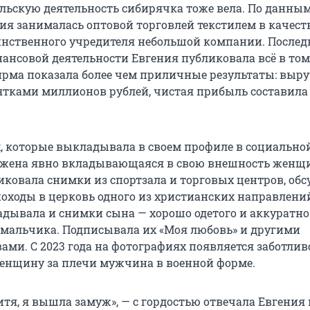
ьскую деятельность сибирячка тоже вела. По данным
ения занималась оптовой торговлей текстилем в качест
инственного учредителя небольшой компании. Послед
нансовой деятельности Евгения публиковала всё в том
 фирма показала более чем приличные результаты: выр
ятками миллионов рублей, чистая прибыль составила
, которые выкладывала в своем профиле в социальной
ажена явно вкладывающаяся в свою внешность женщи
иковала снимки из спортзала и торговых центров, об
оходы в церковь одного из христианских направлений
ывала и снимки сына — хорошо одетого и аккуратно
мальчика. Подписывала их «Моя любовь» и другими
ами. С 2023 года на фотографиях появляется заботлив
нщину за плечи мужчина в военной форме.
тя, я вышла замуж», — с гордостью отвечала Евгения 