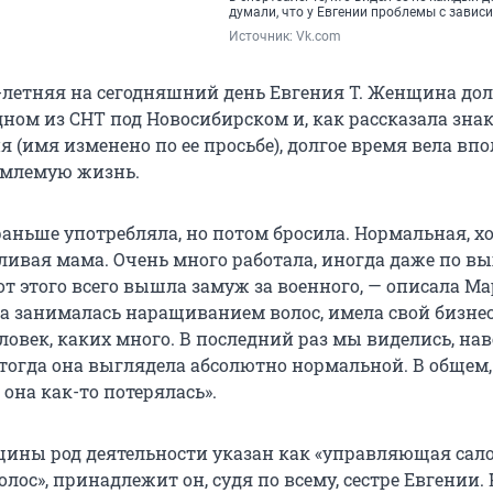
думали, что у Евгении проблемы с зави
Источник: 
Vk.com
2-летняя на сегодняшний день Евгения Т. Женщина дол
дном из СНТ под Новосибирском и, как рассказала зна
(имя изменено по ее просьбе), долгое время вела впо
емлемую жизнь.
 раньше употребляла, но потом бросила. Нормальная, 
ливая мама. Очень много работала, иногда даже по в
вот этого всего вышла замуж за военного, — описала М
на занималась наращиванием волос, имела свой бизне
овек, каких много. В последний раз мы виделись, нав
и тогда она выглядела абсолютно нормальной. В общем,
 она как-то потерялась».
ины род деятельности указан как «управляющая сал
ос», принадлежит он, судя по всему, сестре Евгении. 