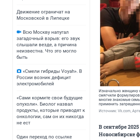
Движение ограничат на
Московской в Липецке
Всю Москву напугал
загадочный взрыв: его звук
слышали везде, а причина
неизвестна. Что это могло
быть
«Смели гибриды Voyah». В
России возник дефицит
электромобилей
Изначально женщину о
смягчили формулировку
«Сами кормите свои будущие
многие знакомые семь
опухоли». Биолог назвал
применить запрещенн
продукты, которые приводят к
Источник: 
Vk.com, Арт
онкологии, сам он их никогда
не ест
В сентябре 202
Новосибирске 
Один переход по ссылке