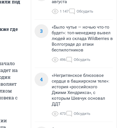
вили под
августа
1 147
Обсудить
«Было чутье — ночью что-то
акже где
3
будет»: топ-менеджер вывел
людей из склада Wildberries в
Волгограде до атаки
беспилотников
496
Обсудить
начало
адет на
«Негритянское блюзовое
 один
4
сердце в башкирском теле»:
зволяет
история «российского
олком
Джими Хендрикса», с
овека с
которым Шевчук основал
ДДТ
473
Обсудить
нии
ств