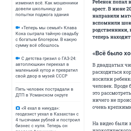
Ребенок попал 
изменил всё. Как мошенники
арест. В июне
2
довели школьницу до
попытки поджога здания
направили мат
вспомнили шок
«Теперь мы семья!» Клава
родственники, н
Кока сыграла тайную свадьбу
теперь находи
с богатым блогером. В какую
сумму всё обошлось
«Всё было хо
С детства грезил о ГАЗ-24:
автоплюшкин переехал в
В двадцатых чи
маленький хутор и превратил
расходиться ко
свой двор в музей СССР
носилки ребенк
человек. Вроде
Пять человек пострадали в
это рассмотрет
ДТП в Усманском округе
ничего не проис
очень крепкими
«Я ехал в никуда»:
геодезист уехал в Казахстан с
4 тысячами рублей и построил
На видео были 
бизнес с нуля. Теперь он
наркотического