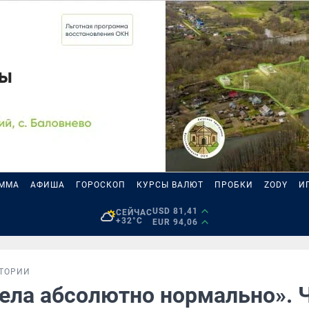
АММА
АФИША
ГОРОСКОП
КУРСЫ ВАЛЮТ
ПРОБКИ
ZODY
И
USD 81,41
СЕЙЧАС
+32°C
EUR 94,06
ТОРИИ
ела абсолютно нормально». 