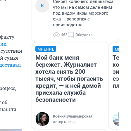
Секрет колючего деликатеса:
5
что мы на самом деле едим
под видом икры морского
ежа — репортаж с
производства
462
Обсудить
о факту
сии
МНЕНИЕ
МНЕНИ
исутствии
Мой банк меня
Тепло
ой сумке
бережет. Журналист
холод
доставал
хотела снять 200
зимой
тысяч, чтобы погасить
ездит
кредит, — к ней домой
плюсы
роцесс,
приехала служба
безопасности
 об
U нашли
Ксения Владимирская
Автор мнения