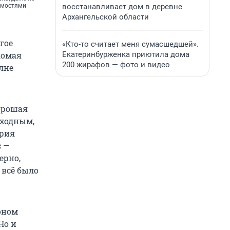
восстанавливает дом в деревне
симостями
Архангельской области
гое
«Кто-то считает меня сумасшедшей».
Екатеринбурженка приютила дома
комая
200 жирафов — фото и видео
лне
хорошая
ыходным,
ария
с —
ерно,
 всё было
оном
Но и