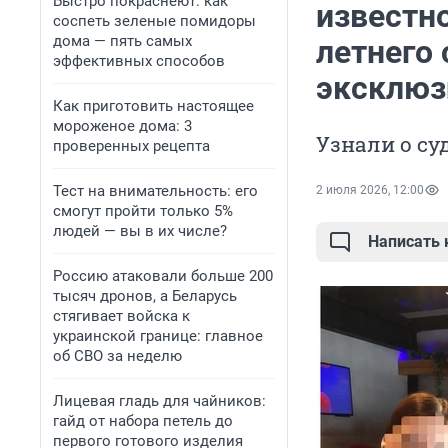
Быстро покраснеют: как
известно
соспеть зеленые помидоры
дома — пять самых
летнего 
эффективных способов
эксклюз
Как приготовить настоящее
мороженое дома: 3
Узнали о су
проверенных рецепта
Тест на внимательность: его
2 июля 2026, 12:00
смогут пройти только 5%
людей — вы в их числе?
Написать
Россию атаковали больше 200
тысяч дронов, а Беларусь
стягивает войска к
украинской границе: главное
об СВО за неделю
Лицевая гладь для чайников:
гайд от набора петель до
первого готового изделия