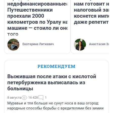
недофинансированные».
нам готовит н
Путешественники
налоговый зако
проехали 2000
коснется импор
километров по Уралу на
даже репетито
машине — стоило ли оно
того
Екатерина Литкевич
Анастасия Зав
РЕКОМЕНДУЕМ
Выжившая после атаки с кислотой
петербурженка выписалась из
больницы
8 августа
16 428
1
Муравьи и тля больше не сунут носа в ваш огород:
народные способы борьбы с вредителями без химии