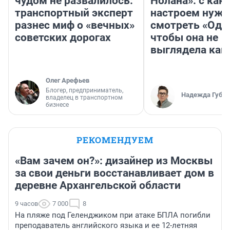
чудом не развалилось:
Нолана»: с как
транспортный эксперт
настроем нужн
разнес миф о «вечных»
смотреть «Оди
советских дорогах
чтобы она не
выглядела как
Олег Арефьев
Блогер, предприниматель,
Надежда Губар
владелец в транспортном
бизнесе
РЕКОМЕНДУЕМ
«Вам зачем он?»: дизайнер из Москвы
за свои деньги восстанавливает дом в
деревне Архангельской области
9 часов
7 000
8
На пляже под Геленджиком при атаке БПЛА погибли
преподаватель английского языка и ее 12-летняя