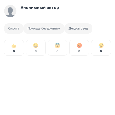
Анонимный автор
Сирота
Помощь бездомным
Детдомовец
0
0
0
0
0