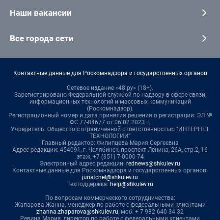
Наши вакансии
Все города сети
Контактные данные для Роскомнадзора и государственных органов
Сетевое издание «48.ру» (18+).
Зарегистрировано Федеральной службой по надзору в сфере связи,
информационных технологий и массовых коммуникаций
(Роскомнадзор).
Регистрационный номер и дата принятия решения о регистрации: ЭЛ №
ФС 77-84677 от 06.02.2023 г.
Учредитель: Общество с ограниченной ответственностью "ИНТЕРНЕТ
ТЕХНОЛОГИИ"
Главный редактор: Филипцева Мария Сергеевна
Адрес редакции: 454091, г. Челябинск, проспект Ленина, 26А, стр.2, 16
этаж, +7 (351) 7-0000-74
Электронный адрес редакции:
rednews@shkulev.ru
Контактные данные для Роскомнадзора и государственных органов:
juristchel@shkulev.ru
Техподдержка:
help@shkulev.ru
По вопросам коммерческого сотрудничества:
Жапарова Жанна, менеджер по работе с федеральными клиентами
zhanna.zhaparova@shkulev.ru
, моб. + 7 982 640 34 32
Ревина Мария, директор по работе с федеральными клиентами