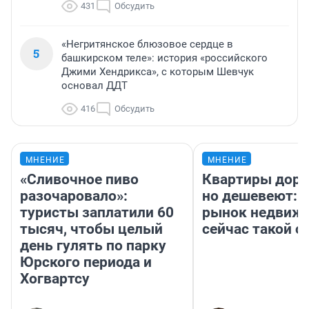
431
Обсудить
«Негритянское блюзовое сердце в
5
башкирском теле»: история «российского
Джими Хендрикса», с которым Шевчук
основал ДДТ
416
Обсудить
МНЕНИЕ
МНЕНИЕ
«Сливочное пиво
Квартиры дор
разочаровало»:
но дешевеют: 
туристы заплатили 60
рынок недвиж
тысяч, чтобы целый
сейчас такой 
день гулять по парку
Юрского периода и
Хогвартсу