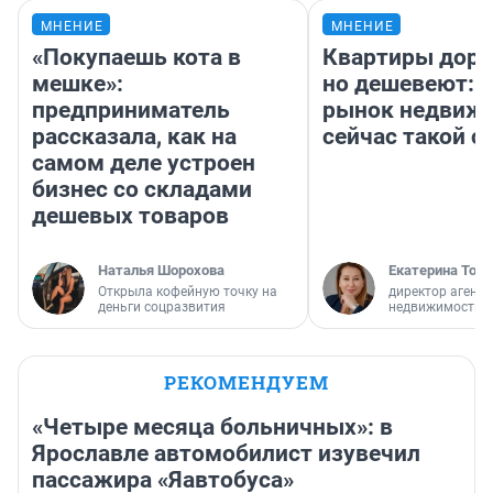
МНЕНИЕ
МНЕНИЕ
«Покупаешь кота в
Квартиры дор
мешке»:
но дешевеют: 
предприниматель
рынок недвиж
рассказала, как на
сейчас такой 
самом деле устроен
бизнес со складами
дешевых товаров
Наталья Шорохова
Екатерина Торо
Открыла кофейную точку на
директор агентс
деньги соцразвития
недвижимости
РЕКОМЕНДУЕМ
«Четыре месяца больничных»: в
Ярославле автомобилист изувечил
пассажира «Яавтобуса»