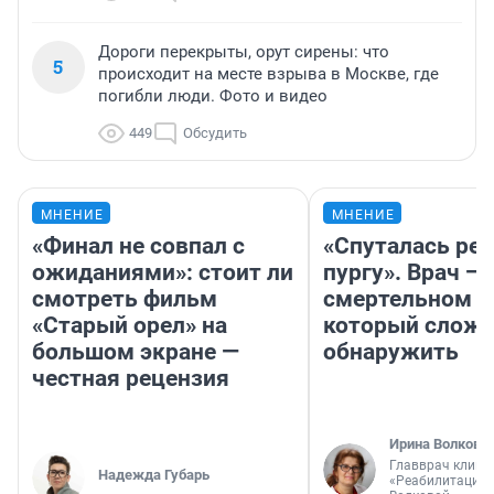
Дороги перекрыты, орут сирены: что
5
происходит на месте взрыва в Москве, где
погибли люди. Фото и видео
449
Обсудить
МНЕНИЕ
МНЕНИЕ
«Финал не совпал с
«Спуталась реч
ожиданиями»: стоит ли
пургу». Врач — 
смотреть фильм
смертельном д
«Старый орел» на
который слож
большом экране —
обнаружить
честная рецензия
Ирина Волкова
Главврач клини
Надежда Губарь
«Реабилитация 