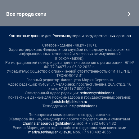
Все города сети
Контактные данные для Роскомнадзора и государственных органов
Сетевое издание «48.ру» (18+).
Зарегистрировано Федеральной службой по надзору в сфере связи,
информационных технологий и массовых коммуникаций
(Роскомнадзор).
Регистрационный номер и дата принятия решения о регистрации: ЭЛ №
ФС 77-84677 от 06.02.2023 г.
Учредитель: Общество с ограниченной ответственностью "ИНТЕРНЕТ
ТЕХНОЛОГИИ"
Главный редактор: Филипцева Мария Сергеевна
Адрес редакции: 454091, г. Челябинск, проспект Ленина, 26А, стр.2, 16
этаж, +7 (351) 7-0000-74
Электронный адрес редакции:
rednews@shkulev.ru
Контактные данные для Роскомнадзора и государственных органов:
juristchel@shkulev.ru
Техподдержка:
help@shkulev.ru
По вопросам коммерческого сотрудничества:
Жапарова Жанна, менеджер по работе с федеральными клиентами
zhanna.zhaparova@shkulev.ru
, моб. + 7 982 640 34 32
Ревина Мария, директор по работе с федеральными клиентами
mariya.revina@shkulev.ru
, моб. +7 910 402 4056