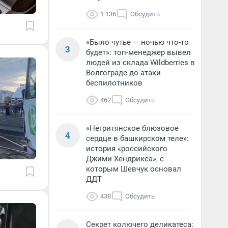
1 136
Обсудить
«Было чутье — ночью что-то
3
будет»: топ-менеджер вывел
людей из склада Wildberries в
Волгограде до атаки
беспилотников
462
Обсудить
«Негритянское блюзовое
4
сердце в башкирском теле»:
история «российского
Джими Хендрикса», с
которым Шевчук основал
ДДТ
438
Обсудить
Секрет колючего деликатеса: