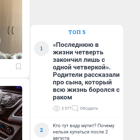
ТОП 5
«Последнюю в
1
жизни четверть
закончил лишь с
одной четверкой».
Родители рассказали
про сына, который
всю жизнь боролся с
раком
2 577
Обсудить
Кто тут воду мутит? Почему
2
нельзя купаться после 2
августа