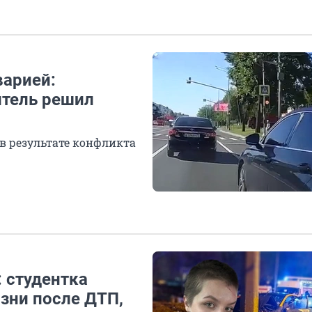
варией:
итель решил
в результате конфликта
: студентка
изни после ДТП,