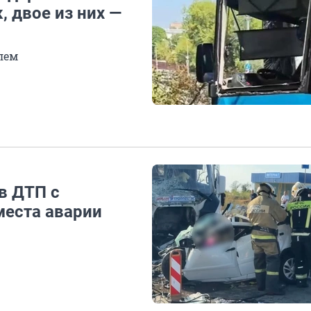
, двое из них —
лем
в ДТП с
места аварии