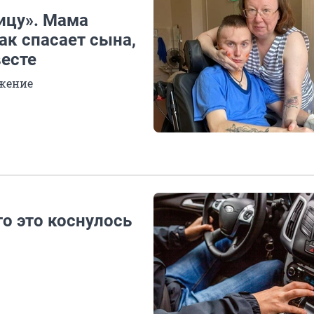
ицу». Мама
ак спасает сына,
весте
ожение
о это коснулось