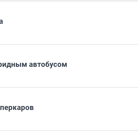
a
бридным автобусом
уперкаров