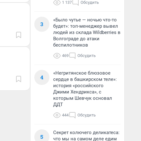
1 137
Обсудить
«Было чутье — ночью что-то
3
будет»: топ-менеджер вывел
людей из склада Wildberries в
Волгограде до атаки
беспилотников
469
Обсудить
«Негритянское блюзовое
4
сердце в башкирском теле»:
история «российского
Джими Хендрикса», с
которым Шевчук основал
ДДТ
444
Обсудить
Секрет колючего деликатеса:
5
что мы на самом деле едим