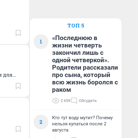
ТОП 5
«Последнюю в
1
жизни четверть
закончил лишь с
одной четверкой».
Родители рассказали
про сына, который
для...
всю жизнь боролся с
раком
2 659
Обсудить
Кто тут воду мутит? Почему
2
нельзя купаться после 2
августа