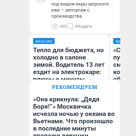
под видом икры морского
ежа — репортаж с
производства
435
Обсудить
МНЕНИЕ
МНЕНИЕ
Тепло для бюджета, но
«Спутал
холодно в салоне
пургу».
зимой. Водитель 13 лет
смерте
ездит на электрокаре:
которы
плюсы и минусы
обнару
РЕКОМЕНДУЕМ
«Она крикнула: „Дядя
Ир
Боря!“» Москвичка
Гл
исчезла ночью у океана во
Денис Дедюхин
«Р
Во
Вьетнаме. Что произошло
в последние минуты
пропажи девушки