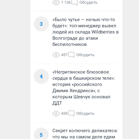
1 136
Обсудить
«Было чутье — ночью что-то
3
будет»: топ-менеджер вывел
людей из склада Wildberries в
Волгограде до атаки
беспилотников
457
Обсудить
«Негритянское блюзовое
4
сердце в башкирском теле»:
история «российского
Джими Хендрикса», с
которым Шевчук основал
ДДТ
435
Обсудить
Секрет колючего деликатеса:
5
что мы на самом деле едим