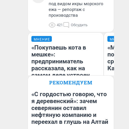
под видом икры морского
ежа — репортаж с
производства
421
Обсудить
МНЕНИЕ
МНЕНИЕ
«Покупаешь кота в
«Машин
мешке»:
полете
предприниматель
сравни
рассказала, как на
Казахс
самом деле устроен
бизнес со складами
РЕКОМЕНДУЕМ
дешевых товаров
«С гордостью говорю, что
я деревенский»: зачем
Наталья Шорохова
северянин оставил
Ан
Открыла кофейную точку на
деньги соцразвития
нефтяную компанию и
переехал в глушь на Алтай