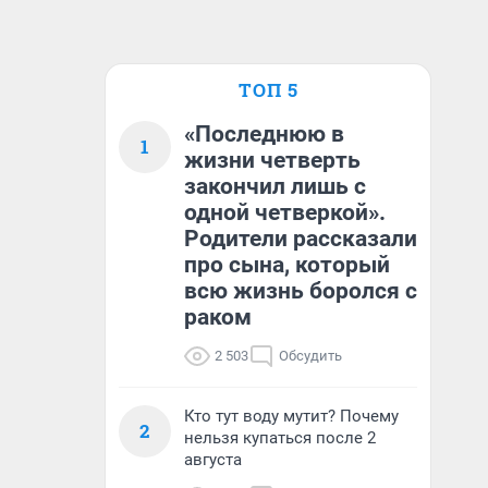
ТОП 5
«Последнюю в
1
жизни четверть
закончил лишь с
одной четверкой».
Родители рассказали
про сына, который
всю жизнь боролся с
раком
2 503
Обсудить
Кто тут воду мутит? Почему
2
нельзя купаться после 2
августа