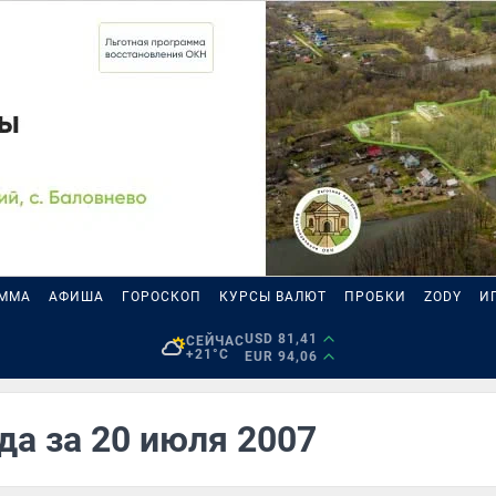
АММА
АФИША
ГОРОСКОП
КУРСЫ ВАЛЮТ
ПРОБКИ
ZODY
И
USD 81,41
СЕЙЧАС
+21°C
EUR 94,06
да за 20 июля 2007