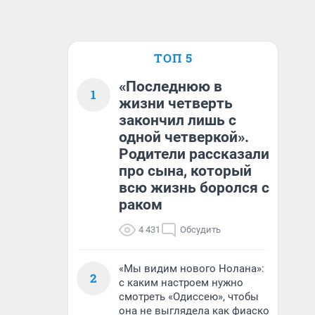
ТОП 5
«Последнюю в
1
жизни четверть
закончил лишь с
одной четверкой».
Родители рассказали
про сына, который
всю жизнь боролся с
раком
4 431
Обсудить
«Мы видим нового Нолана»:
2
с каким настроем нужно
смотреть «Одиссею», чтобы
она не выглядела как фиаско