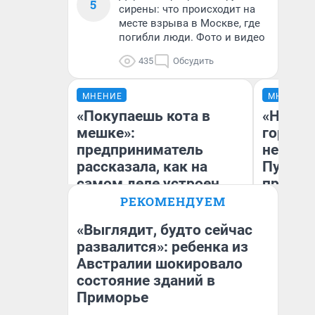
5
сирены: что происходит на
месте взрыва в Москве, где
погибли люди. Фото и видео
435
Обсудить
МНЕНИЕ
МНЕНИЕ
«Покупаешь кота в
«Нет н
мешке»:
городов
предприниматель
недофи
рассказала, как на
Путеше
самом деле устроен
проеха
бизнес со складами
киломе
РЕКОМЕНДУЕМ
дешевых товаров
машине
«Выглядит, будто сейчас
того
развалится»: ребенка из
Наталья Шорохова
Австралии шокировало
Ек
Открыла кофейную точку на
деньги соцразвития
состояние зданий в
Приморье