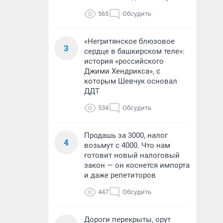
565
Обсудить
«Негритянское блюзовое
3
сердце в башкирском теле»:
история «российского
Джими Хендрикса», с
которым Шевчук основал
ДДТ
534
Обсудить
Продашь за 3000, налог
4
возьмут с 4000. Что нам
готовит новый налоговый
закон — он коснется импорта
и даже репетиторов
447
Обсудить
Дороги перекрыты, орут