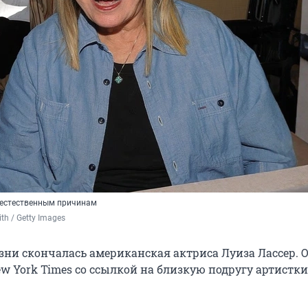
 естественным причинам
th / Getty Images
зни скончалась американская актриса Луиза Лассер. 
ew York Times со ссылкой на близкую подругу артистк