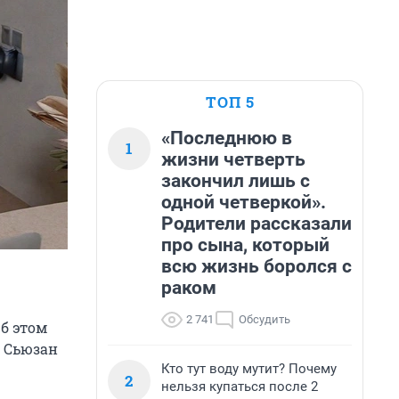
ТОП 5
«Последнюю в
1
жизни четверть
закончил лишь с
одной четверкой».
Родители рассказали
про сына, который
всю жизнь боролся с
раком
2 741
Обсудить
Об этом
и Сьюзан
Кто тут воду мутит? Почему
2
нельзя купаться после 2