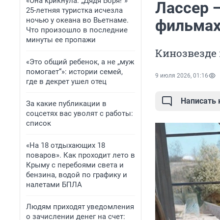
«Она крикнула: „Дядя Боря!“»
Лассер —
25-летняя туристка исчезла
ночью у океана во Вьетнаме.
фильмах
Что произошло в последние
минуты ее пропажи
Кинозвезде 
«Это общий ребенок, а не „муж
помогает“»: истории семей,
9 июля 2026, 01:16
где в декрет ушел отец
Написать
За какие публикации в
соцсетях вас уволят с работы:
список
«На 18 отдыхающих 18
поваров». Как проходит лето в
Крыму с перебоями света и
бензина, водой по графику и
налетами БПЛА
Людям приходят уведомления
о зачислении денег на счет: