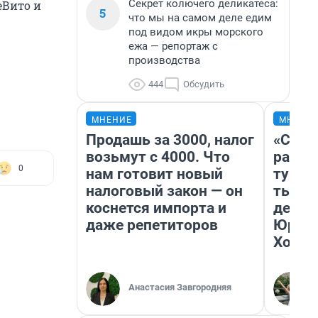
Секрет колючего деликатеса:
еВито и
5
что мы на самом деле едим
под видом икры морского
ежа — репортаж с
производства
444
Обсудить
МНЕНИЕ
МНЕНИ
Продашь за 3000, налог
«Слив
возьмут с 4000. Что
разоч
0
нам готовит новый
турис
налоговый закон — он
тысяч
коснется импорта и
день 
даже репетиторов
Юрско
Хогва
Анастасия Завгородняя