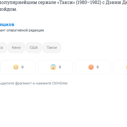
популярнейшем сериале «Такси» (1980–1982) с Дэнни Д
лойдом.
Пешков
ент оперативной редакции
са
Кино
США
Такси
0
0
0
ыделите фрагмент и нажмите Ctrl+Enter