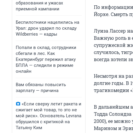
образования и ужасах
По информации 
приемной кампании
Йорке. Смерть 
Беспилотники нацелились на
Урал: дрон ударил по складу
Луиза Лассер на
Wildberries — кадры
Важную роль в е
супружеской жиз
Попали в склад, сотрудники
случилось, тигр
сбегали в лес. Как
всегда хотели зн
Екатеринбург пережил атаку
БПЛА — следили в режиме
онлайн
Несмотря на ра
долгие годы. В 
Вам обязаны повысить
трагикомедии «
зарплату — причина
«Если сверху летит ракета и
В дальнейшем ак
сжигает мой товар, то это не
Тодда Солондза 
мой риск». Основатель Levrana
2000), ее можно
обрушился с критикой на
Татьяну Ким
Марином и Эрик