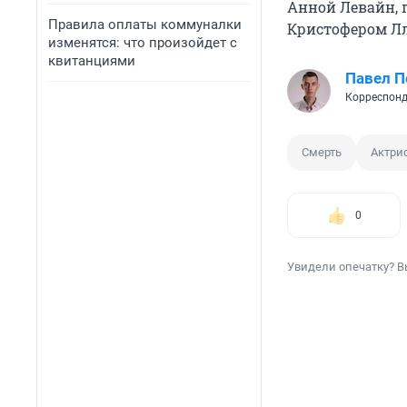
Анной Левайн, 
Правила оплаты коммуналки
Кристофером Л
изменятся: что произойдет с
квитанциями
Павел 
Корреспонд
Смерть
Актри
0
Увидели опечатку? В