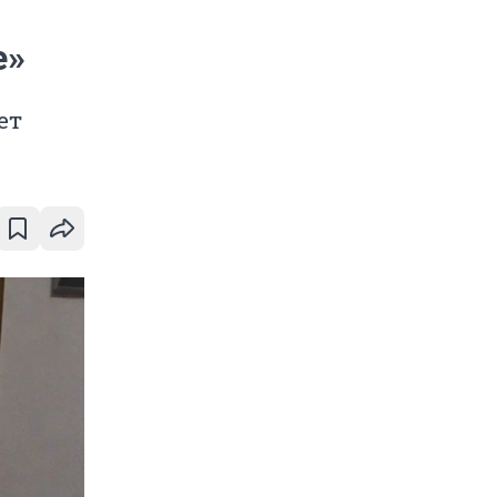
е»
ет