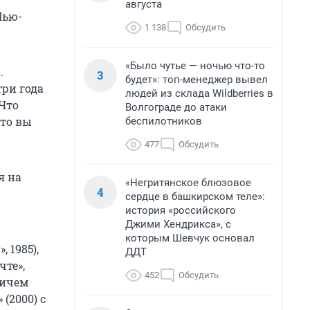
августа
Нью-
1 138
Обсудить
«Было чутье — ночью что-то
.
3
будет»: топ-менеджер вывел
три года
людей из склада Wildberries в
«Что
Волгограде до атаки
что вы
беспилотников
477
Обсудить
я на
«Негритянское блюзовое
4
сердце в башкирском теле»:
история «российского
Джими Хендрикса», с
которым Шевчук основал
 1985),
ДДТ
чте»,
452
Обсудить
Чичем
(2000) с