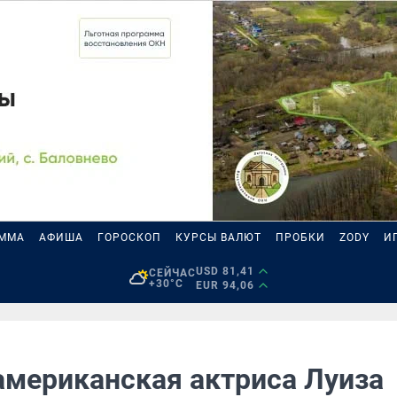
АММА
АФИША
ГОРОСКОП
КУРСЫ ВАЛЮТ
ПРОБКИ
ZODY
И
USD 81,41
СЕЙЧАС
+30°C
EUR 94,06
американская актриса Луиза