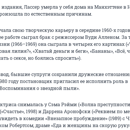
издания, Лассер умерла у себя дома на Манхэттене в 
произошла по естественным причинам.
чала свою творческую карьеру в середине 1960-х годов
е работе сыграл брак с режиссером Вуди Алленом. За 
ни (1966–1969) она сыграла в четырех его картинах (
овая лилия?», «Хватай деньги и беги», «Бананы», «Всё, 
ать о сексе, но боялись спросить»).
звод, бывшие супруги сохранили дружеские отношени
1980 году постановщик пригласил ее исполнить роль в
Воспоминания о звездной пыли».
триса снималась у Сэма Рэйми («Волна преступности»,
(«Счастье», 1998) и Даррена Аронофски («Реквием по ме
 увидеть в комедии «Внезапное пробуждение» (1989) с 
ом Робертсом, драме «Еда и женщины на скорую руку» 