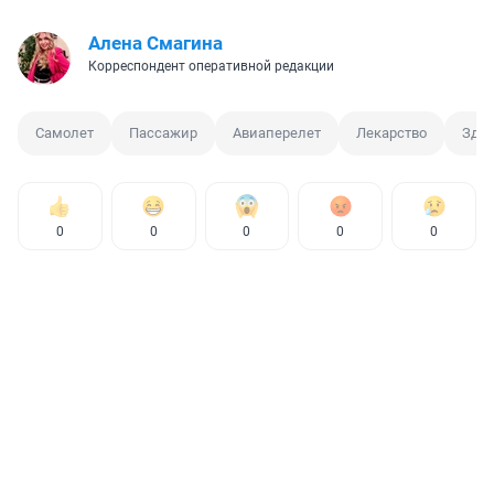
Алена Смагина
Корреспондент оперативной редакции
Самолет
Пассажир
Авиаперелет
Лекарство
Здор
0
0
0
0
0