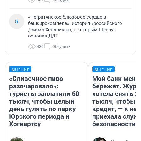
«Негритянское блюзовое сердце в
5
башкирском теле»: история «российского
Джими Хендрикса», с которым Шевчук
основал ДДТ
430
Обсудить
МНЕНИЕ
МНЕНИЕ
«Сливочное пиво
Мой банк меня
разочаровало»:
бережет. Журн
туристы заплатили 60
хотела снять 2
тысяч, чтобы целый
тысяч, чтобы п
день гулять по парку
кредит, — к не
Юрского периода и
приехала служ
Хогвартсу
безопасности