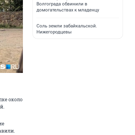
Волгограда обвинили в
домогательствах к младенцу
Соль земли забайкальской.
Нижегородцевы
лке около
й.
ие
авили.