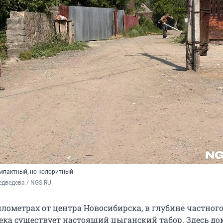
мпактный, но колоритный
дведева / NGS.RU
лометрах от центра Новосибирска, в глубине частного
ека существует настоящий цыганский табор. Здесь до