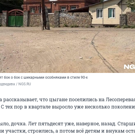
т бок о бок с шикарными особняками в стиле 90-х
дведева / NGS.RU
а рассказывает, что цыгане поселились на Лесоперева
 С тех пор в квартале выросло уже несколько поколени
было, дочка. Лет пятьдесят уже, наверное, назад. Старш
 участки, строились, а потом всё детям и внукам ост