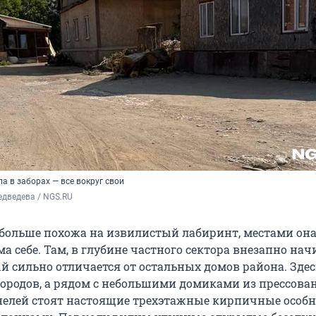
а в заборах — все вокруг свои
дведева / NGS.RU
больше похожа на извилистый лабиринт, местами она
а себе. Там, в глубине частного сектора внезапно нач
ый сильно отличается от остальных домов района. Зде
огородов, а рядом с небольшими домиками из прессов
елей стоят настоящие трехэтажные кирпичные особн