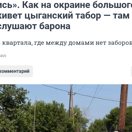
сь». Как на окраине большог
живет цыганский табор — там
 слушают барона
 квартала, где между домами нет заборо
469
 комментарий