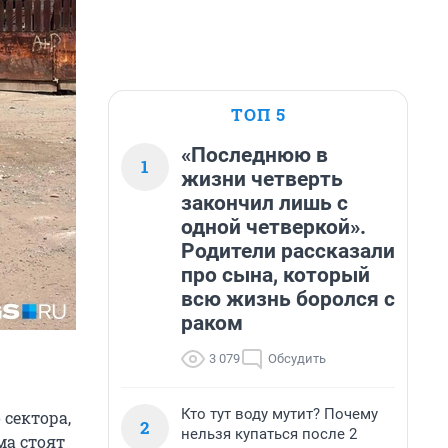
ТОП 5
«Последнюю в
1
жизни четверть
закончил лишь с
одной четверкой».
Родители рассказали
про сына, который
всю жизнь боролся с
раком
3 079
Обсудить
Кто тут воду мутит? Почему
 сектора,
2
нельзя купаться после 2
ма стоят