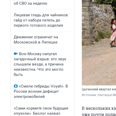
об СВО за неделю
Лицевая гладь для чайников:
гайд от набора петель до
первого готового изделия
Движение ограничат на
Московской в Липецке
Всю Москву напугал
загадочный взрыв: его звук
слышали везде, а причина
неизвестна. Что это могло
быть
«Смели гибриды Voyah». В
Цыганский квартал ко
России возник дефицит
Источник: 
Настасья Ме
электромобилей
В нескольких ки
«Сами кормите свои будущие
опухоли». Биолог назвал
уже почти полв