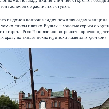
лоннами. Повсюду видны уличные открытые беседки,
стоят золоченые расписные стулья.
ого из домов попроще сидит пожилая седая женщина 
 темно-синем платке. В ушах — золотые серьги с кру
е сигарета. Роза Николаевна встречает корреспондент
ти сразу начинает по-матерински называть «дочкой».