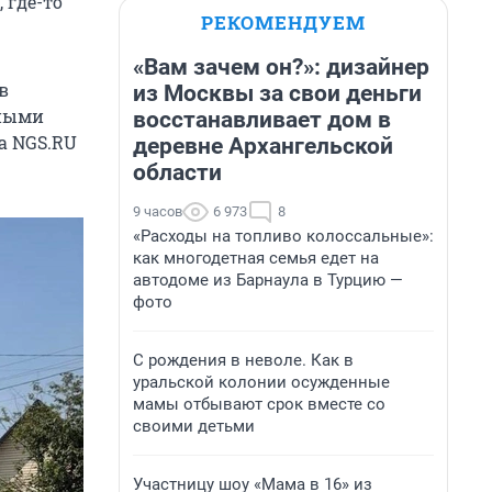
 где-то
РЕКОМЕНДУЕМ
«Вам зачем он?»: дизайнер
в
из Москвы за свои деньги
пными
восстанавливает дом в
а NGS.RU
деревне Архангельской
области
9 часов
6 973
8
«Расходы на топливо колоссальные»:
как многодетная семья едет на
автодоме из Барнаула в Турцию —
фото
С рождения в неволе. Как в
уральской колонии осужденные
мамы отбывают срок вместе со
своими детьми
Участницу шоу «Мама в 16» из