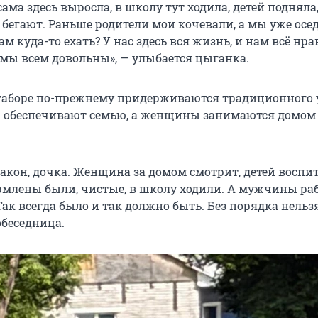
сама здесь выросла, в школу тут ходила, детей подняла
 бегают. Раньше родители мои кочевали, а мы уже осе
м куда-то ехать? У нас здесь вся жизнь, и нам всё нра
 мы всем довольны», — улыбается цыганка.
в таборе по-прежнему придерживаются традиционного 
 обеспечивают семью, а женщины занимаются домом
закон, дочка. Женщина за домом смотрит, детей воспи
рмлены были, чистые, в школу ходили. А мужчины ра
ак всегда было и так должно быть. Без порядка нельзя
обеседница.