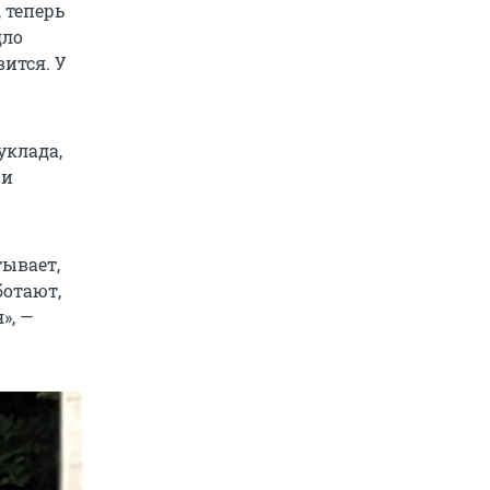
, теперь
дло
вится. У
уклада,
 и
тывает,
ботают,
», —