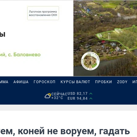
АММА
АФИША
ГОРОСКОП
КУРСЫ ВАЛЮТ
ПРОБКИ
ZODY
И
USD 82,17
СЕЙЧАС
+32°C
EUR 94,84
ем, коней не воруем, гадать