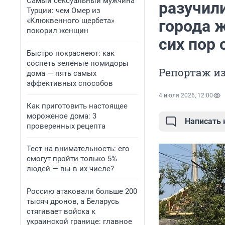
Самый сексуальный мужчина
разучили
Турции: чем Омер из
«Клюквенного щербета»
города 
покорил женщин
сих пор
Быстро покраснеют: как
соспеть зеленые помидоры
Репортаж из
дома — пять самых
эффективных способов
4 июля 2026, 12:00
Как приготовить настоящее
мороженое дома: 3
Написать
проверенных рецепта
Тест на внимательность: его
смогут пройти только 5%
людей — вы в их числе?
Россию атаковали больше 200
тысяч дронов, а Беларусь
стягивает войска к
украинской границе: главное