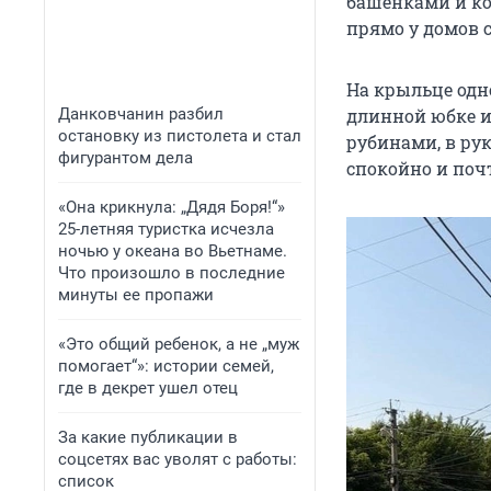
башенками и ко
прямо у домов 
На крыльце одн
Данковчанин разбил
длинной юбке и
остановку из пистолета и стал
рубинами, в рук
фигурантом дела
спокойно и поч
«Она крикнула: „Дядя Боря!“»
25-летняя туристка исчезла
ночью у океана во Вьетнаме.
Что произошло в последние
минуты ее пропажи
«Это общий ребенок, а не „муж
помогает“»: истории семей,
где в декрет ушел отец
За какие публикации в
соцсетях вас уволят с работы:
список