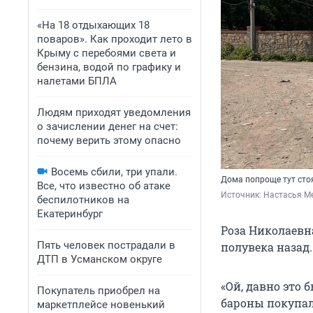
«На 18 отдыхающих 18
поваров». Как проходит лето в
Крыму с перебоями света и
бензина, водой по графику и
налетами БПЛА
Людям приходят уведомления
о зачислении денег на счет:
почему верить этому опасно
Восемь сбили, три упали.
Дома попроще тут стоя
Все, что известно об атаке
Источник: 
Настасья Ме
беспилотников на
Екатеринбург
Роза Николаевн
Пять человек пострадали в
полувека назад.
ДТП в Усманском округе
«Ой, давно это 
Покупатель приобрел на
бароны покупали
маркетплейсе новенький