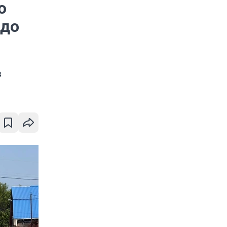
о
 до
в