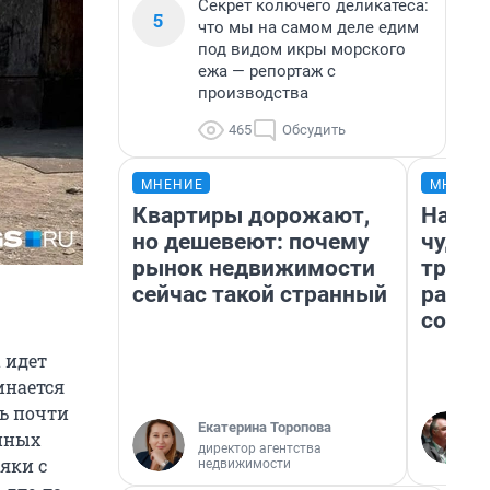
Секрет колючего деликатеса:
5
что мы на самом деле едим
под видом икры морского
ежа — репортаж с
производства
465
Обсудить
МНЕНИЕ
МНЕНИ
Квартиры дорожают,
Насле
но дешевеют: почему
чудом
рынок недвижимости
транс
сейчас такой странный
разне
совет
 идет
инается
сь почти
Екатерина Торопова
анных
директор агентства
яки с
недвижимости