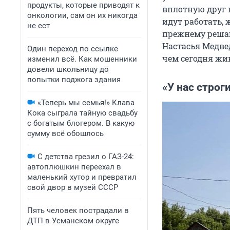
продукты, которые приводят к
вплотную друг к
онкологии, сам он их никогда
идут работать,
не ест
прежнему решаю
Настасья Медвед
Один переход по ссылке
чем сегодня жи
изменил всё. Как мошенники
довели школьницу до
попытки поджога здания
«У нас строг
«Теперь мы семья!» Клава
Кока сыграла тайную свадьбу
с богатым блогером. В какую
сумму всё обошлось
С детства грезил о ГАЗ-24:
автоплюшкин переехал в
маленький хутор и превратил
свой двор в музей СССР
Пять человек пострадали в
ДТП в Усманском округе