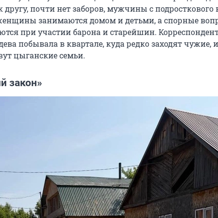
 другу, почти нет заборов, мужчины с подросткового 
 женщины занимаются домом и детьми, а спорные воп
тся при участии барона и старейшин. Корреспонден
ева побывала в квартале, куда редко заходят чужие, и
вут цыганские семьи.
ий закон»