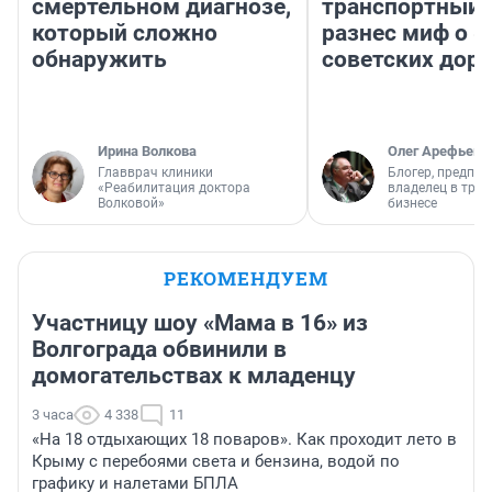
смертельном диагнозе,
транспортный 
который сложно
разнес миф о 
обнаружить
советских доро
Ирина Волкова
Олег Арефьев
Главврач клиники
Блогер, предпри
«Реабилитация доктора
владелец в тра
Волковой»
бизнесе
РЕКОМЕНДУЕМ
Участницу шоу «Мама в 16» из
Волгограда обвинили в
домогательствах к младенцу
3 часа
4 338
11
«На 18 отдыхающих 18 поваров». Как проходит лето в
Крыму с перебоями света и бензина, водой по
графику и налетами БПЛА