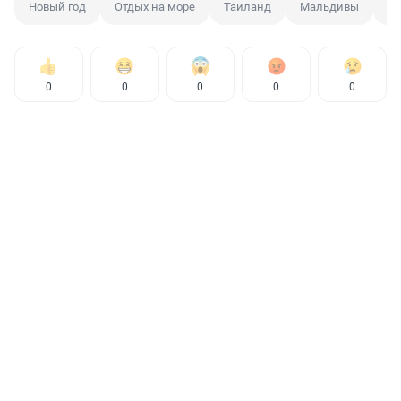
Новый год
Отдых на море
Таиланд
Мальдивы
В
0
0
0
0
0