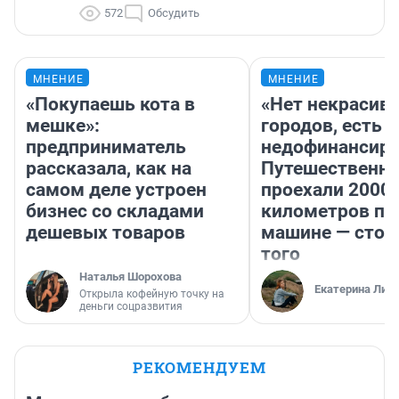
572
Обсудить
МНЕНИЕ
МНЕНИЕ
«Покупаешь кота в
«Нет некрасив
мешке»:
городов, есть
предприниматель
недофинансиро
рассказала, как на
Путешественн
самом деле устроен
проехали 2000
бизнес со складами
километров по 
дешевых товаров
машине — стои
того
Наталья Шорохова
Екатерина Лит
Открыла кофейную точку на
деньги соцразвития
РЕКОМЕНДУЕМ