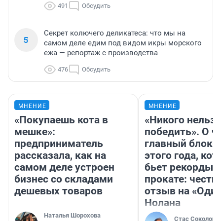
491
Обсудить
Секрет колючего деликатеса: что мы на
5
самом деле едим под видом икры морского
ежа — репортаж с производства
476
Обсудить
МНЕНИЕ
МНЕНИЕ
«Покупаешь кота в
«Никого нельз
мешке»:
победить». О ч
предприниматель
главный блокб
рассказала, как на
этого года, ко
самом деле устроен
бьет рекорды 
бизнес со складами
прокате: честн
дешевых товаров
отзыв на «Оди
Нолана
Наталья Шорохова
Стас Соколов