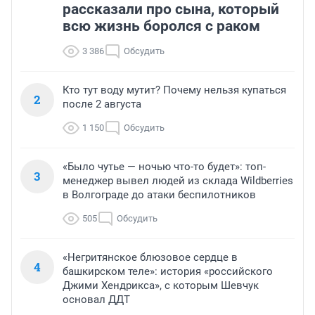
рассказали про сына, который
всю жизнь боролся с раком
3 386
Обсудить
Кто тут воду мутит? Почему нельзя купаться
2
после 2 августа
1 150
Обсудить
«Было чутье — ночью что-то будет»: топ-
3
менеджер вывел людей из склада Wildberries
в Волгограде до атаки беспилотников
505
Обсудить
«Негритянское блюзовое сердце в
4
башкирском теле»: история «российского
Джими Хендрикса», с которым Шевчук
основал ДДТ