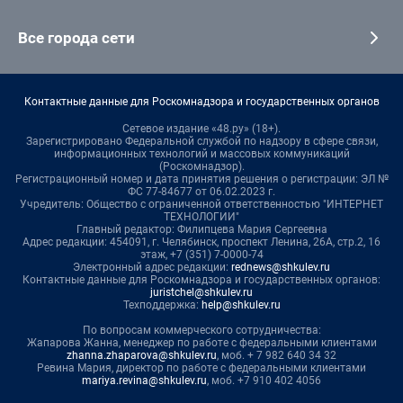
Все города сети
Контактные данные для Роскомнадзора и государственных органов
Сетевое издание «48.ру» (18+).
Зарегистрировано Федеральной службой по надзору в сфере связи,
информационных технологий и массовых коммуникаций
(Роскомнадзор).
Регистрационный номер и дата принятия решения о регистрации: ЭЛ №
ФС 77-84677 от 06.02.2023 г.
Учредитель: Общество с ограниченной ответственностью "ИНТЕРНЕТ
ТЕХНОЛОГИИ"
Главный редактор: Филипцева Мария Сергеевна
Адрес редакции: 454091, г. Челябинск, проспект Ленина, 26А, стр.2, 16
этаж, +7 (351) 7-0000-74
Электронный адрес редакции:
rednews@shkulev.ru
Контактные данные для Роскомнадзора и государственных органов:
juristchel@shkulev.ru
Техподдержка:
help@shkulev.ru
По вопросам коммерческого сотрудничества:
Жапарова Жанна, менеджер по работе с федеральными клиентами
zhanna.zhaparova@shkulev.ru
, моб. + 7 982 640 34 32
Ревина Мария, директор по работе с федеральными клиентами
mariya.revina@shkulev.ru
, моб. +7 910 402 4056