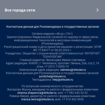
Все города сети
Контактные данные для Роскомнадзора и государственных органов
Сетевое издание «48.ру» (18+).
Зарегистрировано Федеральной службой по надзору в сфере связи,
информационных технологий и массовых коммуникаций
(Роскомнадзор).
Регистрационный номер и дата принятия решения о регистрации: ЭЛ №
ФС 77-84677 от 06.02.2023 г.
Учредитель: Общество с ограниченной ответственностью "ИНТЕРНЕТ
ТЕХНОЛОГИИ"
Главный редактор: Филипцева Мария Сергеевна
Адрес редакции: 454091, г. Челябинск, проспект Ленина, 26А, стр.2, 16
этаж, +7 (351) 7-0000-74
Электронный адрес редакции:
rednews@shkulev.ru
Контактные данные для Роскомнадзора и государственных органов:
juristchel@shkulev.ru
Техподдержка:
help@shkulev.ru
По вопросам коммерческого сотрудничества:
Жапарова Жанна, менеджер по работе с федеральными клиентами
zhanna.zhaparova@shkulev.ru
, моб. + 7 982 640 34 32
Ревина Мария, директор по работе с федеральными клиентами
mariya.revina@shkulev.ru
, моб. +7 910 402 4056