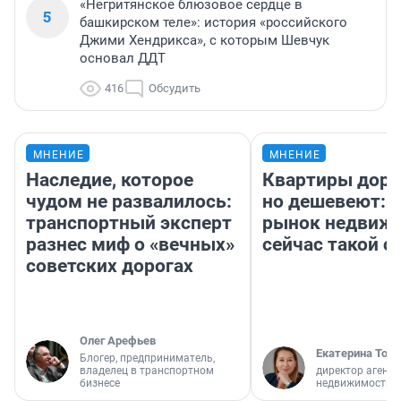
«Негритянское блюзовое сердце в
5
башкирском теле»: история «российского
Джими Хендрикса», с которым Шевчук
основал ДДТ
416
Обсудить
МНЕНИЕ
МНЕНИЕ
Наследие, которое
Квартиры дор
чудом не развалилось:
но дешевеют: 
транспортный эксперт
рынок недвиж
разнес миф о «вечных»
сейчас такой 
советских дорогах
Олег Арефьев
Екатерина Торо
Блогер, предприниматель,
владелец в транспортном
директор агентс
бизнесе
недвижимости