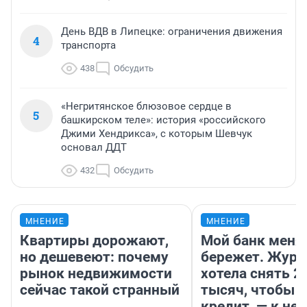
День ВДВ в Липецке: ограничения движения
4
транспорта
438
Обсудить
«Негритянское блюзовое сердце в
5
башкирском теле»: история «российского
Джими Хендрикса», с которым Шевчук
основал ДДТ
432
Обсудить
МНЕНИЕ
МНЕНИЕ
Квартиры дорожают,
Мой банк меня
но дешевеют: почему
бережет. Журн
рынок недвижимости
хотела снять 2
сейчас такой странный
тысяч, чтобы п
кредит, — к не