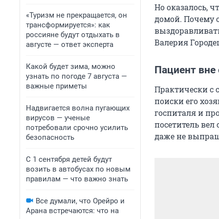
Но оказалось, 
«Туризм не прекращается, он
домой. Почему 
трансформируется»: как
выздоравливать
россияне будут отдыхать в
Валерия Городе
августе — ответ эксперта
Какой будет зима, можно
Пациент вне
узнать по погоде 7 августа —
важные приметы
Практически с 
поиски его хоз
Надвигается волна пугающих
госпиталя и про
вирусов — ученые
посетитель вел 
потребовали срочно усилить
даже не выпраш
безопасность
С 1 сентября детей будут
возить в автобусах по новым
правилам — что важно знать
Все думали, что Орейро и
Арана встречаются: что на