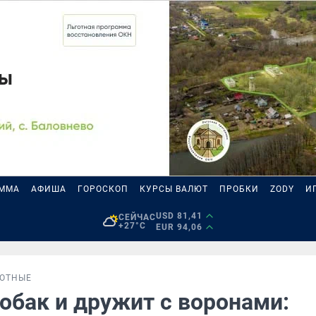
АММА
АФИША
ГОРОСКОП
КУРСЫ ВАЛЮТ
ПРОБКИ
ZODY
И
USD 81,41
СЕЙЧАС
+27°C
EUR 94,06
ОТНЫЕ
обак и дружит с воронами: