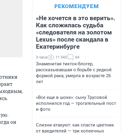
РЕКОМЕНДУЕМ
«Не хочется в это верить».
Как сложилась судьба
«следователя на золотом
Lexus» после скандала в
Екатеринбурге
3 часа
11 543
64
Знаменитая тикток-блогер,
рассказывавшая о борьбе с редкой
формой рака, умерла в возрасте 26
ботники
лет
орант
выходным,
«Все еще в шоке»: сыну Трусовой
ись.
исполнился год — трогательный пост
и фото
кую.
огда он
Слизни атакуют: как спасти цветник
от вредителей — три копеечных