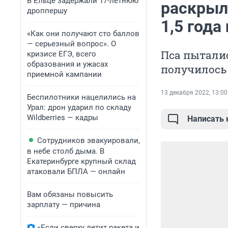
В Ельце задержали 17-летнюю
раскрыли
дроппершу
1,5 года
«Как они получают сто баллов
— серьезный вопрос». О
Пса пыталис
кризисе ЕГЭ, всего
образования и ужасах
получилось
приемной кампании
13 декабря 2022, 13:00
Беспилотники нацелились на
Урал: дрон ударил по складу
Wildberries — кадры
Написать
Сотрудников эвакуировали,
в небе столб дыма. В
Екатеринбурге крупный склад
атаковали БПЛА — онлайн
Вам обязаны повысить
зарплату — причина
«Если сверху летит ракета и