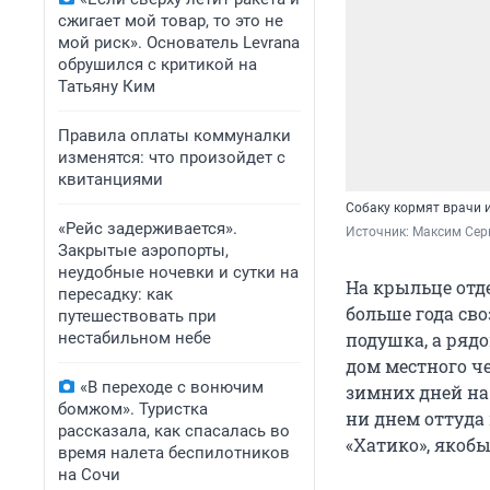
сжигает мой товар, то это не
мой риск». Основатель Levrana
обрушился с критикой на
Татьяну Ким
Правила оплаты коммуналки
изменятся: что произойдет с
квитанциями
Собаку кормят врачи 
«Рейс задерживается».
Источник: 
Максим Сер
Закрытые аэропорты,
неудобные ночевки и сутки на
На крыльце отд
пересадку: как
больше года св
путешествовать при
нестабильном небе
подушка, а ряд
дом местного че
«В переходе с вонючим
зимних дней на 
бомжом». Туристка
ни днем оттуда 
рассказала, как спасалась во
«Хатико», якоб
время налета беспилотников
на Сочи