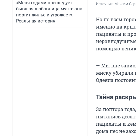
«Меня годами преследует
Источник: 
Максим Сер
бывшая любовница мужа: она
портит жилье и угрожает».
Но не всем гор
Реальная история
именно на крыл
пациенты и про
неравнодушные 
помощью венико
— Мы вне завис
миску убирали п
Одеяла постоян
Тайна раскр
За полтора года
пытались десят
пациенты и ке
дома пес не зах