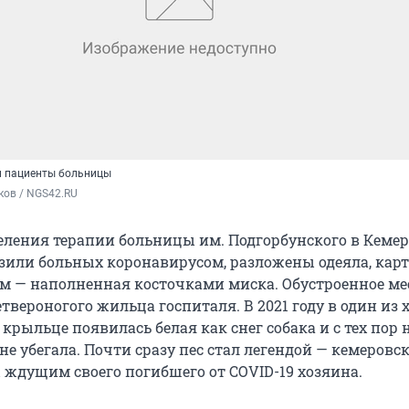
и пациенты больницы
ков / NGS42.RU
еления терапии больницы им. Подгорбунского в Кемер
озили больных коронавирусом, разложены одеяла, карт
ом — наполненная косточками миска. Обустроенное ме
твероногого жильца госпиталя. В 2021 году в один из
крыльце появилась белая как снег собака и с тех пор 
не убегала. Почти сразу пес стал легендой — кемеровс
ы ждущим своего погибшего от COVID-19 хозяина.