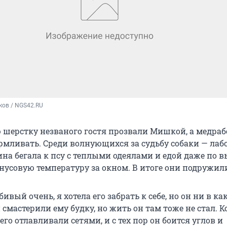
ков / NGS42.RU
ю шерстку незваного гостя прозвали Мишкой, а медра
армливать. Среди волнующихся за судьбу собаки — лаб
на бегала к псу с теплыми одеялами и едой даже по 
нусовую температуру за окном. В итоге они подружил
ивый очень, я хотела его забрать к себе, но он ни в ка
мастерили ему будку, но жить он там тоже не стал. К
его отлавливали сетями, и с тех пор он боится углов и