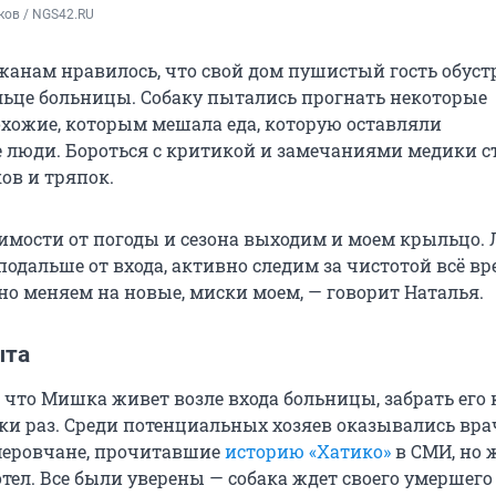
ков / NGS42.RU
ожанам нравилось, что свой дом пушистый гость обуст
ьце больницы. Собаку пытались прогнать некоторые
хожие, которым мешала еда, которую оставляли
люди. Бороться с критикой и замечаниями медики ст
в и тряпок.
имости от погоды и сезона выходим и моем крыльцо. 
одальше от входа, активно следим за чистотой всё вр
но меняем на новые, миски моем, — говорит Наталья.
ыта
, что Мишка живет возле входа больницы, забрать его к
ки раз. Среди потенциальных хозяев оказывались вра
меровчане, прочитавшие
историю «Хатико»
в СМИ, но 
отел. Все были уверены — собака ждет своего умершего