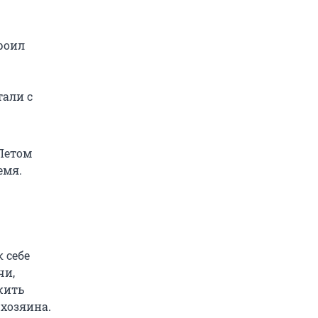
роил
али с
Летом
емя.
 себе
чи,
жить
 хозяина.