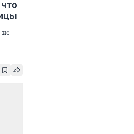
 что
ницы
 не