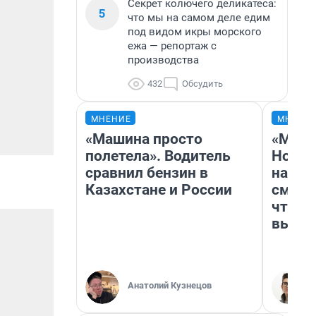
Секрет колючего деликатеса:
5
что мы на самом деле едим
под видом икры морского
ежа — репортаж с
производства
432
Обсудить
МНЕНИЕ
МНЕНИ
«Машина просто
«Мы в
полетела». Водитель
Нолан
сравнил бензин в
настр
Казахстане и России
смотр
чтобы
выгля
Анатолий Кузнецов