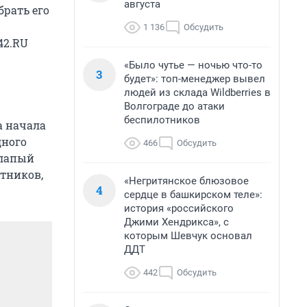
августа
брать его
1 136
Обсудить
42.RU
«Было чутье — ночью что-то
3
будет»: топ-менеджер вывел
людей из склада Wildberries в
Волгограде до атаки
беспилотников
а начала
дного
466
Обсудить
хлапый
отников,
«Негритянское блюзовое
4
сердце в башкирском теле»:
история «российского
Джими Хендрикса», с
которым Шевчук основал
ДДТ
442
Обсудить