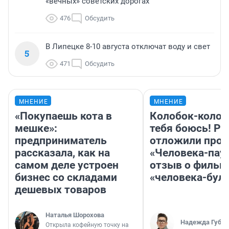
«вечных» советских дорогах
476
Обсудить
В Липецке 8-10 августа отключат воду и свет
5
471
Обсудить
МНЕНИЕ
МНЕНИЕ
«Покупаешь кота в
Колобок-колобо
мешке»:
тебя боюсь! Ра
предприниматель
отложили прок
рассказала, как на
«Человека-пау
самом деле устроен
отзыв о фильм
бизнес со складами
«человека-бул
дешевых товаров
Наталья Шорохова
Надежда Губар
Открыла кофейную точку на