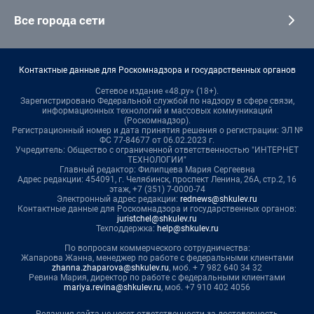
Все города сети
Контактные данные для Роскомнадзора и государственных органов
Сетевое издание «48.ру» (18+).
Зарегистрировано Федеральной службой по надзору в сфере связи,
информационных технологий и массовых коммуникаций
(Роскомнадзор).
Регистрационный номер и дата принятия решения о регистрации: ЭЛ №
ФС 77-84677 от 06.02.2023 г.
Учредитель: Общество с ограниченной ответственностью "ИНТЕРНЕТ
ТЕХНОЛОГИИ"
Главный редактор: Филипцева Мария Сергеевна
Адрес редакции: 454091, г. Челябинск, проспект Ленина, 26А, стр.2, 16
этаж, +7 (351) 7-0000-74
Электронный адрес редакции:
rednews@shkulev.ru
Контактные данные для Роскомнадзора и государственных органов:
juristchel@shkulev.ru
Техподдержка:
help@shkulev.ru
По вопросам коммерческого сотрудничества:
Жапарова Жанна, менеджер по работе с федеральными клиентами
zhanna.zhaparova@shkulev.ru
, моб. + 7 982 640 34 32
Ревина Мария, директор по работе с федеральными клиентами
mariya.revina@shkulev.ru
, моб. +7 910 402 4056
Редакция сайта не несет ответственности за достоверность