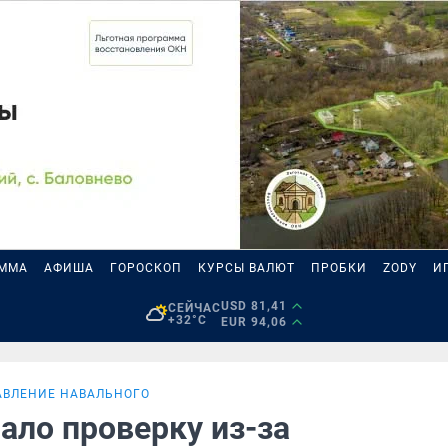
АММА
АФИША
ГОРОСКОП
КУРСЫ ВАЛЮТ
ПРОБКИ
ZODY
И
USD 81,41
СЕЙЧАС
+32°C
EUR 94,06
АВЛЕНИЕ НАВАЛЬНОГО
ало проверку из-за