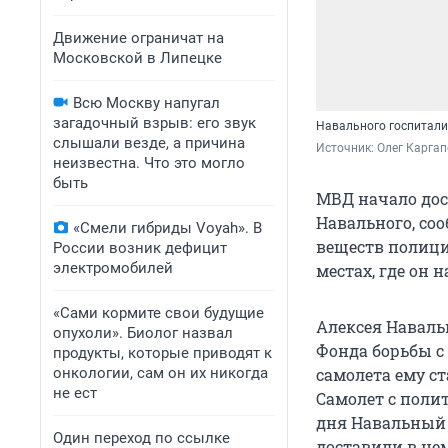
Движение ограничат на
Московской в Липецке
Всю Москву напугал
загадочный взрыв: его звук
Навального госпитали
слышали везде, а причина
Источник: 
Олег Каргап
неизвестна. Что это могло
быть
МВД начало дос
Навального, со
«Смели гибриды Voyah». В
веществ полици
России возник дефицит
электромобилей
местах, где он 
«Сами кормите свои будущие
Алексея Наваль
опухоли». Биолог назвал
Фонда борьбы с
продукты, которые приводят к
онкологии, сам он их никогда
самолета ему с
не ест
Самолет с поли
дня Навальный 
Один переход по ссылке
доставили в не