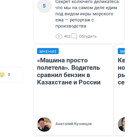
Секрет колючего деликатеса:
5
что мы на самом деле едим
под видом икры морского
ежа — репортаж с
производства
462
Обсудить
МНЕНИЕ
МНЕНИ
«Машина просто
Кварт
полетела». Водитель
но де
сравнил бензин в
рынок
0
Казахстане и России
сейча
Анатолий Кузнецов