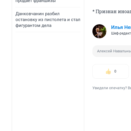
продает франшизы
* Признан иноа
Данковчанин разбил
остановку из пистолета и стал
фигурантом дела
Илья Не
Шеф-редакт
Алексей Навальн
0
Увидели опечатку? В