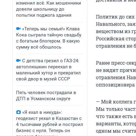
изменил всё. Как мошенники
довели школьницу до
попытки поджога здания
Политик до сих 
Навального, зая
«Теперь мы семья!» Клава
веществом из г
Кока сыграла тайную свадьбу
Российская стор
с богатым блогером. В какую
отравления не 
сумму всё обошлось
С детства грезил о ГАЗ-24:
Ранее пресс-сек
автоплюшкин переехал в
не видит причи
маленький хутор и превратил
отравления Нав
свой двор в музей СССР
оппозиционера 
Пять человек пострадали в
ДТП в Усманском округе
— Мой коллега 
Мы только част
«Я ехал в никуда»:
что также есть 
геодезист уехал в Казахстан с
варианты, кото
4 тысячами рублей и построил
одном мы счита
бизнес с нуля. Теперь он