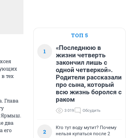
ТОП 5
«Последнюю в
1
жизни четверть
ксея
закончил лишь с
твующих
одной четверкой».
в тех
Родители рассказали
про сына, который
всю жизнь боролся с
раком
. Глава
ту
3 019
Обсудить
а Ярмыш.
е два
Кто тут воду мутит? Почему
а его
2
нельзя купаться после 2