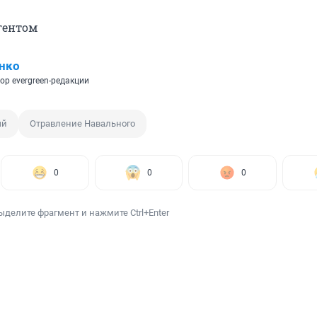
гентом
нко
ор evergreen-редакции
ый
Отравление Навального
0
0
0
ыделите фрагмент и нажмите Ctrl+Enter