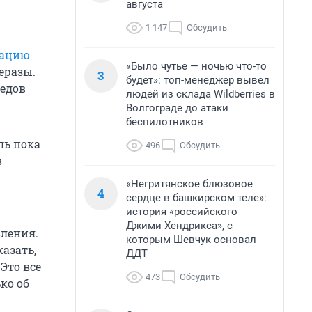
августа
1 147
Обсудить
кацию
«Было чутье — ночью что-то
еразы.
3
будет»: топ-менеджер вывел
ледов
людей из склада Wildberries в
Волгограде до атаки
беспилотников
ль пока
496
Обсудить
в
«Негритянское блюзовое
4
сердце в башкирском теле»:
история «российского
Джими Хендрикса», с
вления.
которым Шевчук основал
азать,
ДДТ
 Это все
473
Обсудить
ко об