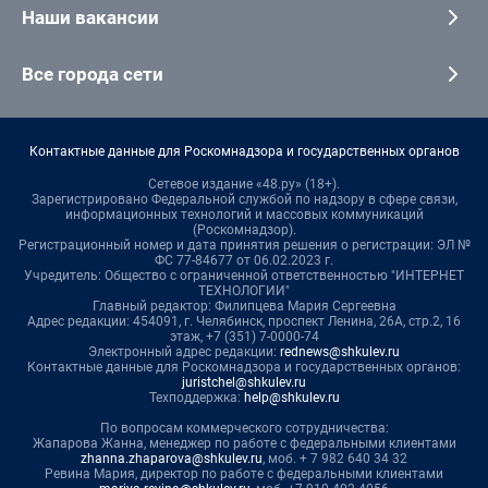
Наши вакансии
Все города сети
Контактные данные для Роскомнадзора и государственных органов
Сетевое издание «48.ру» (18+).
Зарегистрировано Федеральной службой по надзору в сфере связи,
информационных технологий и массовых коммуникаций
(Роскомнадзор).
Регистрационный номер и дата принятия решения о регистрации: ЭЛ №
ФС 77-84677 от 06.02.2023 г.
Учредитель: Общество с ограниченной ответственностью "ИНТЕРНЕТ
ТЕХНОЛОГИИ"
Главный редактор: Филипцева Мария Сергеевна
Адрес редакции: 454091, г. Челябинск, проспект Ленина, 26А, стр.2, 16
этаж, +7 (351) 7-0000-74
Электронный адрес редакции:
rednews@shkulev.ru
Контактные данные для Роскомнадзора и государственных органов:
juristchel@shkulev.ru
Техподдержка:
help@shkulev.ru
По вопросам коммерческого сотрудничества:
Жапарова Жанна, менеджер по работе с федеральными клиентами
zhanna.zhaparova@shkulev.ru
, моб. + 7 982 640 34 32
Ревина Мария, директор по работе с федеральными клиентами