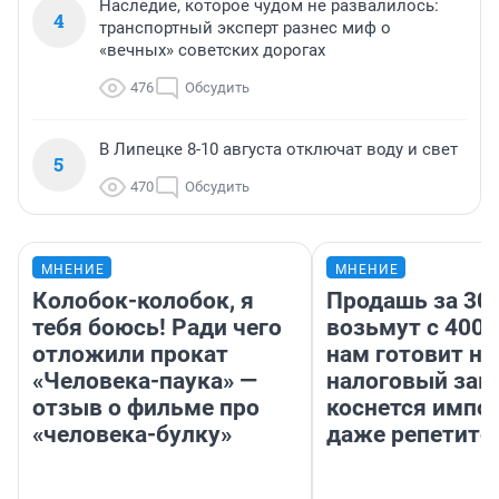
Наследие, которое чудом не развалилось:
4
транспортный эксперт разнес миф о
«вечных» советских дорогах
476
Обсудить
В Липецке 8-10 августа отключат воду и свет
5
470
Обсудить
МНЕНИЕ
МНЕНИЕ
Колобок-колобок, я
Продашь за 300
тебя боюсь! Ради чего
возьмут с 4000
отложили прокат
нам готовит н
«Человека-паука» —
налоговый зако
отзыв о фильме про
коснется импор
«человека-булку»
даже репетито