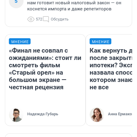
5
нам готовит новый налоговый закон — он
коснется импорта и даже репетиторов
572
Обсудить
МНЕНИЕ
МНЕНИЕ
«Финал не совпал с
Как вернуть де
ожиданиями»: стоит ли
после закрыти
смотреть фильм
ипотеки? Эксп
«Старый орел» на
назвала способ
большом экране —
котором знают
честная рецензия
не все
Надежда Губарь
Анна Ермакова