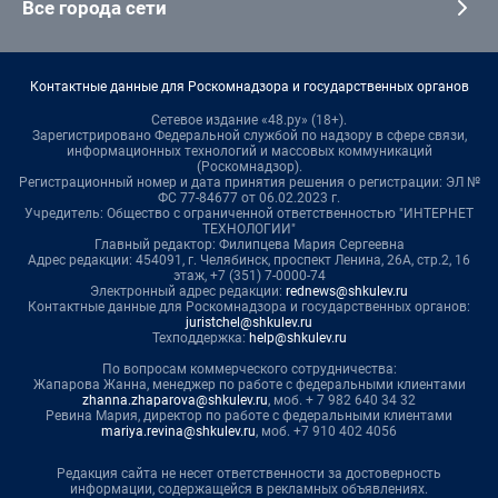
Все города сети
Контактные данные для Роскомнадзора и государственных органов
Сетевое издание «48.ру» (18+).
Зарегистрировано Федеральной службой по надзору в сфере связи,
информационных технологий и массовых коммуникаций
(Роскомнадзор).
Регистрационный номер и дата принятия решения о регистрации: ЭЛ №
ФС 77-84677 от 06.02.2023 г.
Учредитель: Общество с ограниченной ответственностью "ИНТЕРНЕТ
ТЕХНОЛОГИИ"
Главный редактор: Филипцева Мария Сергеевна
Адрес редакции: 454091, г. Челябинск, проспект Ленина, 26А, стр.2, 16
этаж, +7 (351) 7-0000-74
Электронный адрес редакции:
rednews@shkulev.ru
Контактные данные для Роскомнадзора и государственных органов:
juristchel@shkulev.ru
Техподдержка:
help@shkulev.ru
По вопросам коммерческого сотрудничества:
Жапарова Жанна, менеджер по работе с федеральными клиентами
zhanna.zhaparova@shkulev.ru
, моб. + 7 982 640 34 32
Ревина Мария, директор по работе с федеральными клиентами
mariya.revina@shkulev.ru
, моб. +7 910 402 4056
Редакция сайта не несет ответственности за достоверность
информации, содержащейся в рекламных объявлениях.