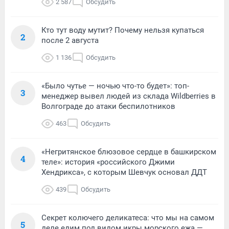
2 587
Обсудить
Кто тут воду мутит? Почему нельзя купаться
2
после 2 августа
1 136
Обсудить
«Было чутье — ночью что-то будет»: топ-
3
менеджер вывел людей из склада Wildberries в
Волгограде до атаки беспилотников
463
Обсудить
«Негритянское блюзовое сердце в башкирском
4
теле»: история «российского Джими
Хендрикса», с которым Шевчук основал ДДТ
439
Обсудить
Секрет колючего деликатеса: что мы на самом
5
деле едим под видом икры морского ежа —