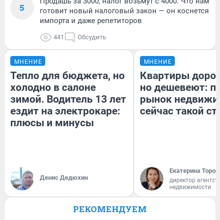
Продашь за 3000, налог возьмут с 4000. Что нам
5
готовит новый налоговый закон — он коснется
импорта и даже репетиторов
441
Обсудить
МНЕНИЕ
МНЕНИЕ
Тепло для бюджета, но
Квартиры доро
холодно в салоне
но дешевеют: п
зимой. Водитель 13 лет
рынок недвижи
ездит на электрокаре:
сейчас такой с
плюсы и минусы
Екатерина Тороп
Денис Дедюхин
директор агентст
недвижимости
РЕКОМЕНДУЕМ