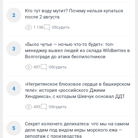
Кто тут воду мутит? Почему нельзя купаться
2
после 2 августа
1 136
Обсудить
«Было чутье — ночью что-то будет»: топ-
3
менеджер вывел людей из склада Wildberries в
Волгограде до атаки беспилотников
457
Обсудить
«Негритянское блюзовое сердце в башкирском
4
теле»: история «российского Джими
Хендрикса», с которым Шевчук основал ДДТ
435
Обсудить
Секрет колючего деликатеса: что мы на самом
5
деле едим под видом икры морского ежа —
репортаж с производства