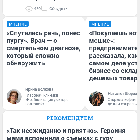
420
Обсудить
МНЕНИЕ
МНЕНИЕ
«Спуталась речь, понес
«Покупаешь кот
пургу». Врач — о
мешке»:
смертельном диагнозе,
предпринимате
который сложно
рассказала, как
обнаружить
самом деле уст
бизнес со скла
дешевых товар
Ирина Волкова
Наталья Шорохо
Главврач клиники
«Реабилитация доктора
Открыла кофейну
Волковой»
деньги соцразви
РЕКОМЕНДУЕМ
«Так неожиданно и приятно». Героиня
мема вспомнила о съемках с гуру