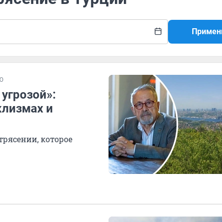
Примен
Ю
угрозой»:
клизмах и
трясении, которое