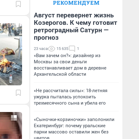
РЕКОМЕНДУЕМ
Август перевернет жизнь
Козерогов. К чему готовит
ретроградный Сатурн —
прогноз
23 часа
15 635
1
«Вам зачем он?»: дизайнер из
Москвы за свои деньги
восстанавливает дом в деревне
Архангельской области
«Не рассчитала силы»: 18-летняя
ужурка пыталась успокоить
трехмесячного сына и убила его
«Сыночки-корзиночки» заполонили
Екатеринбург: почему уральские
парни массово оставили жен без
цветов