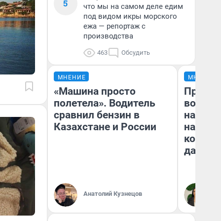
5
что мы на самом деле едим
под видом икры морского
ежа — репортаж с
производства
463
Обсудить
МНЕНИЕ
МНЕНИЕ
«Машина просто
Продаш
полетела». Водитель
возьмут
сравнил бензин в
нам го
Казахстане и России
налого
коснет
даже р
Анатолий Кузнецов
Ан