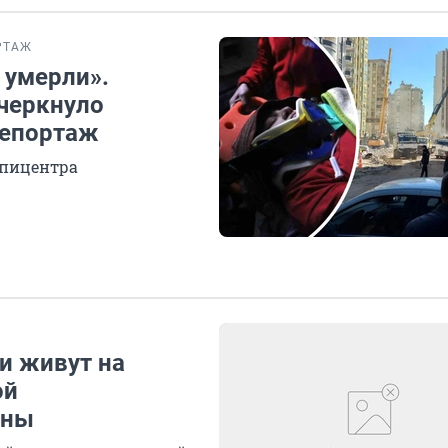
РТАЖ
 умерли».
ечеркнуло
репортаж
эпицентра
и живут на
ой
аны