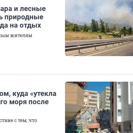
жара и лесные
ь природные
да на отдых
тным жителям
ом, куда «утекла
го моря после
твие с тем, что