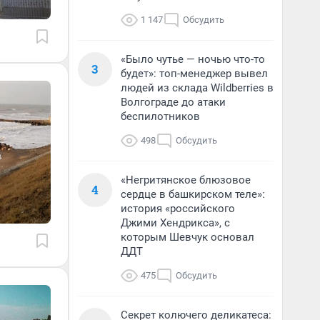
1 147
Обсудить
«Было чутье — ночью что-то
3
будет»: топ-менеджер вывел
людей из склада Wildberries в
Волгограде до атаки
беспилотников
498
Обсудить
«Негритянское блюзовое
4
сердце в башкирском теле»:
история «российского
Джими Хендрикса», с
которым Шевчук основал
ДДТ
475
Обсудить
Секрет колючего деликатеса: