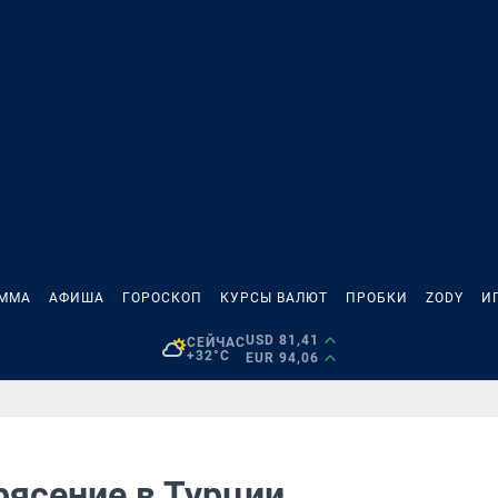
АММА
АФИША
ГОРОСКОП
КУРСЫ ВАЛЮТ
ПРОБКИ
ZODY
И
USD 81,41
СЕЙЧАС
+32°C
EUR 94,06
рясение в Турции