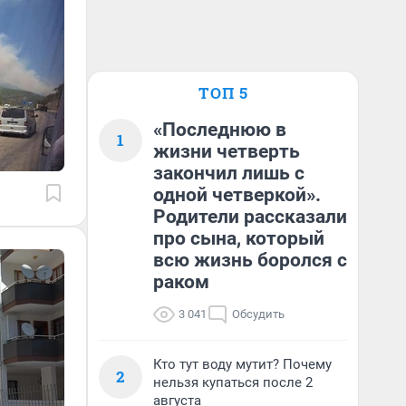
ТОП 5
«Последнюю в
1
жизни четверть
закончил лишь с
одной четверкой».
Родители рассказали
про сына, который
всю жизнь боролся с
раком
3 041
Обсудить
Кто тут воду мутит? Почему
2
нельзя купаться после 2
августа