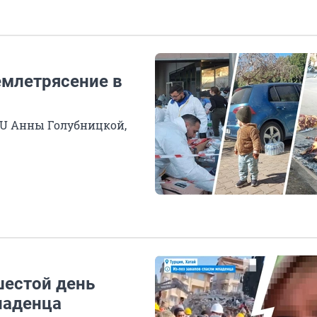
емлетрясение в
U Анны Голубницкой,
шестой день
ладенца